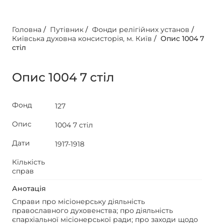
Головна
/
Путівник
/
Фонди релігійних установ
/
Київська духовна консисторія, м. Київ
/
Опис 1004 7
стіл
Опис 1004 7 стіл
Фонд
127
Опис
1004 7 стіл
Дати
1917-1918
Кількість
справ
Анотація
Справи про місіонерську діяльність
православного духовенства; про діяльність
єпархіальної місіонерської ради; про заходи щодо