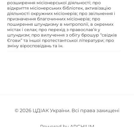
розширення місіонерської діяльності; про
відкриття місіонерських бібліотек, активізацію
діяльності окружних місіонерів; про звільнення і
призначення благочинних місіонерів; про
поширення штундизму в митрополії, в окремих
містах і селах; про перехід з православ’я у
штундизм; про вилучення з обігу брошур “свідків
Єгови” та іншої протестантської літератури; про
зміну віросповідань та ін.
© 2026
ЦДІАК України
. Всі права захищені
Powered by
ARCHIUM