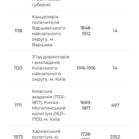
губернії
Канцелярія
попечителя
Варшавського
1848-
1118
14
навчального
1912
округу, м.
Варшава
З’їзд директорів
і викладачів
1120
Київського
1916-1916
14
навчального
округу, м. Київ
Київська
академія (1701–
1817), Києво-
1669-
1711
497
Могилянський
1817
колегіум (1631–
1701), м. Київ
Харківський
1728-
1973
колегіум, м.
2352