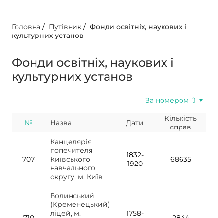
Головна
/
Путівник
/
Фонди освітніх, наукових і
культурних установ
Фонди освітніх, наукових і
культурних установ
За номером ⇧
Кількість
№
Назва
Дати
справ
Канцелярія
попечителя
1832-
707
Київського
68635
1920
навчального
округу, м. Київ
Волинський
(Кременецький)
ліцей, м.
1758-
710
2844