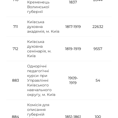
Кременець
1837
Волинської
губернії
Київська
711
духовна
1817-1919
22632
академія, м. Київ
Київська
духовна
712
1819-1919
9557
семінарія, м.
Київ
Однорічні
педагогічні
курси при
1909-
883
Управлінні
54
1919
Київського
навчального
округу, м. Київ
Комісія для
описання
губерній
884
1851-1861
100