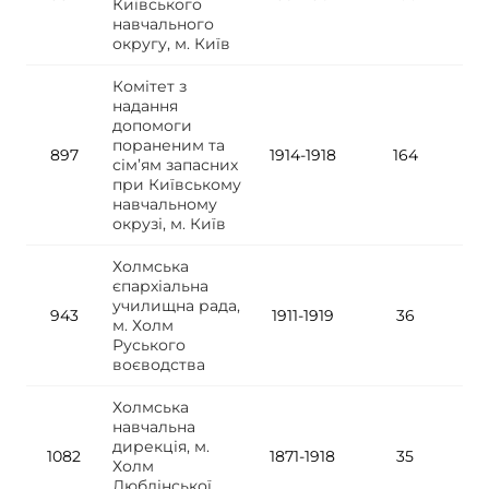
Київського
навчального
округу, м. Київ
Комітет з
надання
допомоги
пораненим та
897
1914-1918
164
сім’ям запасних
при Київському
навчальному
окрузі, м. Київ
Холмська
єпархіальна
училищна рада,
943
1911-1919
36
м. Холм
Руського
воєводства
Холмська
навчальна
дирекція, м.
1082
1871-1918
35
Холм
Люблінської