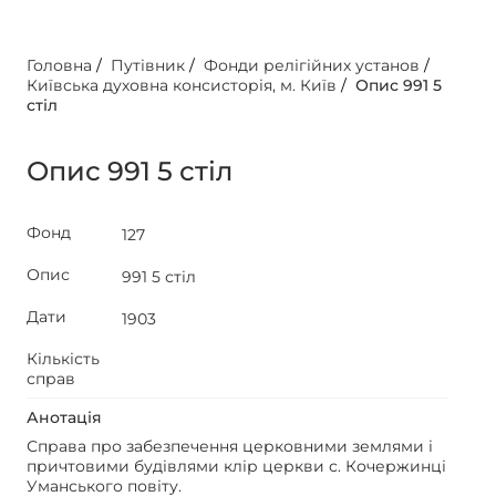
Головна
/
Путівник
/
Фонди релігійних установ
/
Київська духовна консисторія, м. Київ
/
Опис 991 5
стіл
Опис 991 5 стіл
Фонд
127
Опис
991 5 стіл
Дати
1903
Кількість
справ
Анотація
Справа про забезпечення церковними землями і
причтовими будівлями клір церкви с. Кочержинці
Уманського повіту.