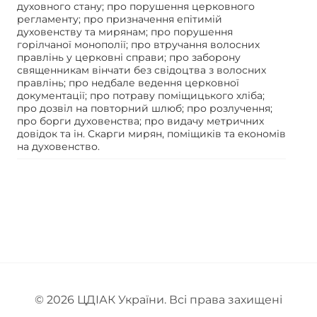
духовного стану; про порушення церковного
регламенту; про призначення епітимій
духовенству та мирянам; про порушення
горілчаної монополії; про втручання волосних
правлінь у церковні справи; про заборону
священникам вінчати без свідоцтва з волосних
правлінь; про недбале ведення церковної
документації; про потраву поміщицького хліба;
про дозвіл на повторний шлюб; про розлучення;
про борги духовенства; про видачу метричних
довідок та ін. Скарги мирян, поміщиків та економів
на духовенство.
© 2026
ЦДІАК України
. Всі права захищені