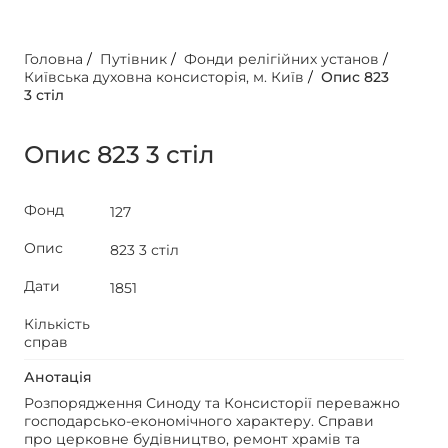
Головна
/
Путівник
/
Фонди релігійних установ
/
Київська духовна консисторія, м. Київ
/
Опис 823
3 стіл
Опис 823 3 стіл
Фонд
127
Опис
823 3 стіл
Дати
1851
Кількість
справ
Анотація
Розпорядження Синоду та Консисторії переважно
господарсько-економічного характеру. Справи
про церковне будівництво, ремонт храмів та