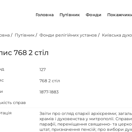
Головна
Путівник
Фонди
Покажчик
овна
/
Путівник
/
Фонди релігійних установ
/
Київська духо
ис 768 2 стіл
нд
127
ис
768 2 стіл
ти
1877-1883
ькість справ
тація
Звіти про огляд єпархії архієреями; загаль
храмів і духовенства у митрополії. Справ
парафії, переміщення священно- та церко
штат, призначення пенсій; про вибори ду