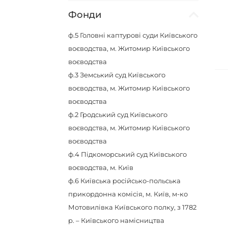
Фонди
ф.5
Головні каптурові суди Київського
воєводства, м. Житомир Київського
воєводства
ф.3
Земський суд Київського
воєводства, м. Житомир Київського
воєводства
ф.2
Гродський суд Київського
воєводства, м. Житомир Київського
воєводства
ф.4
Підкоморський суд Київського
воєводства, м. Київ
ф.6
Київська російсько-польська
прикордонна комісія, м. Київ, м-ко
Мотовилівка Київського полку, з 1782
р. – Київського намісництва