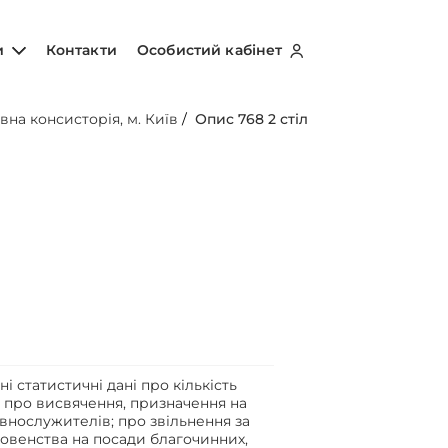
и
Контакти
Особистий кабінет
вна консисторія, м. Київ
/
Опис 768 2 стіл
ні статистичні дані про кількість
и про висвячення, призначення на
внослужителів; про звільнення за
ховенства на посади благочинних,