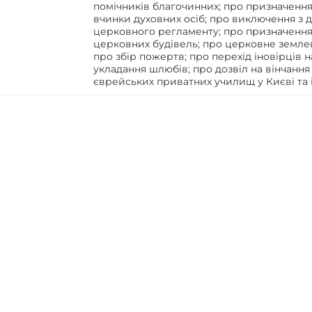
помічників благочинних; про призначення 
вчинки духовних осіб; про виключення з 
церковного регламенту; про призначення 
церковних будівель; про церковне землев
про збір пожертв; про перехід іновірців н
укладання шлюбів; про дозвіл на вінчання
єврейських приватних училищ у Києві та і