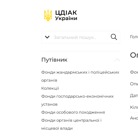
Гол
Оп
Путівник
Фо
Фонди жандармських і поліцейських
органів
Оп
Колекції
Да
Фонди господарсько-економічних
установ
Кіл
Фонди особового походження
Ано
Фонди органів центральної і
місцевої влади