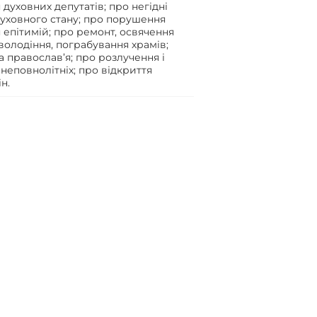
духовних депутатів; про негідні
духовного стану; про порушення
епітимій; про ремонт, освячення
олодіння, пограбування храмів;
а православ’я; про розлучення і
 неповнолітніх; про відкриття
н.