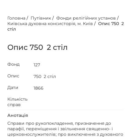
Головна
/
Путівник
/
Фонди релігійних установ
/
Київська духовна консисторія, м. Київ
/
Опис 750 2
стіл
Опис 750 2 стіл
Фонд
127
Опис
750 2 стіл
Дати
1866
Кількість
справ
Анотація
Справи про рукопокладення, призначення до
парафії, переміщення і звільнення священно- і
церковнослужителів; про виключення з духовного