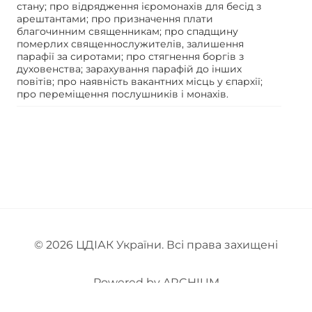
стану; про відрядження ієромонахів для бесід з
арештантами; про призначення плати
благочинним священникам; про спадщину
померлих священнослужителів, залишення
парафії за сиротами; про стягнення боргів з
духовенства; зарахування парафій до інших
повітів; про наявність вакантних місць у єпархії;
про переміщення послушників і монахів.
© 2026
ЦДІАК України
. Всі права захищені
Powered by
ARCHIUM