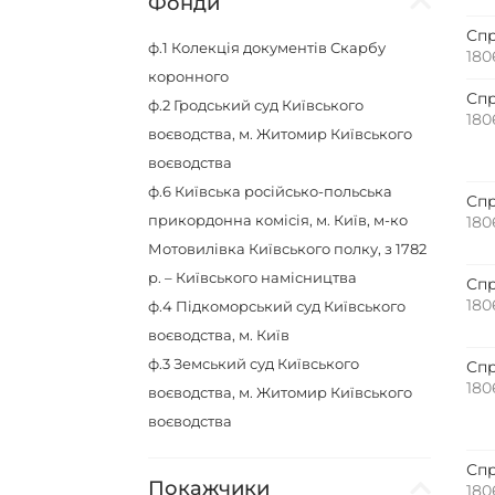
Фонди
Спр
ф.1
Колекція документів Скарбу
180
коронного
Спр
ф.2
Гродський суд Київського
180
воєводства, м. Житомир Київського
воєводства
ф.6
Київська російсько-польська
Спр
прикордонна комісія, м. Київ, м-ко
180
Мотовилівка Київського полку, з 1782
р. – Київського намісництва
Спр
180
ф.4
Підкоморський суд Київського
воєводства, м. Київ
ф.3
Земський суд Київського
Спр
180
воєводства, м. Житомир Київського
воєводства
Спр
Покажчики
180