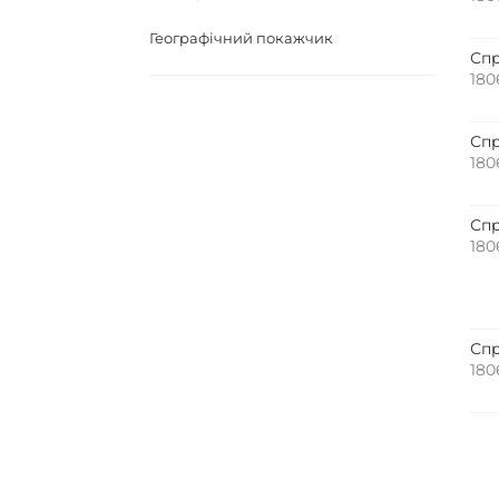
Географічний покажчик
Спр
180
Спр
180
Спр
180
Спр
180