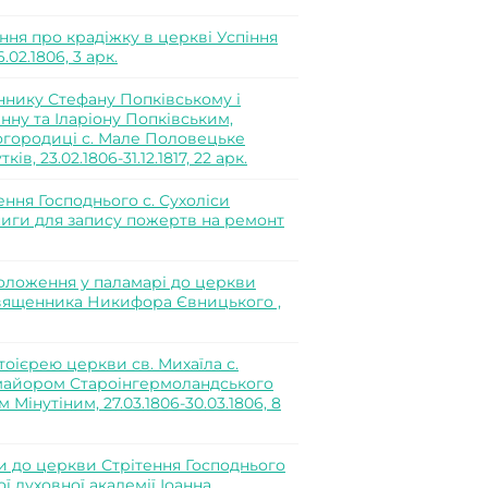
ння про крадіжку в церкві Успіння
02.1806, 3 арк.
нику Стефану Попківському і
нну та Іларіону Попківським,
огородиці с. Мале Половецьке
, 23.02.1806-31.12.1817, 22 арк.
ня Господнього с. Сухоліси
иги для запису пожертв на ремонт
положення у паламарі до церкви
священника Никифора Євницького ,
оієрею церкви св. Михаїла с.
майором Староінгермоландського
інутіним, 27.03.1806-30.03.1806, 8
 до церкви Стрітення Господнього
ї духовної академії Іоанна