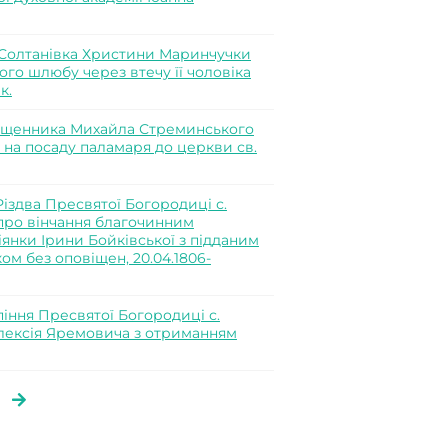
 Солтанівка Христини Маринчучки
ого шлюбу через втечу її чоловіка
к.
вященника Михайла Стреминського
 на посаду паламаря до церкви св.
іздва Пресвятої Богородиці с.
про вінчання благочинним
нки Ірини Бойківської з підданим
м без оповіщен, 20.04.1806-
іння Пресвятої Богородиці с.
Олексія Яремовича з отриманням