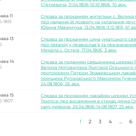
Стеткевича, 11.04.1806-10.10.1806, 10 арк.
ава 11
Справа за проханням жительки с. Велика
6-1815
про надання їй дозволу на укладання друг
Юхима Маринчука, 13.04.1806-3.12.1815, 61 ар
ава 13
Справа за проханням сина уніатського с
6
про перехід у православ’я та призначення
Михаїла с. Острів, 17.04.1806, 3 арк.
ава 14
Справа за поданням священника церкви Р
6
Велика Мотовилівка Григорія Осецького 
протоієреєм Петром Зражевським парафія
поміщика Руліковського Максимом Гученко
24.08.1806, 26 арк.
ава 15
Справа за проханням парафіян церкви Усп
6-1807
Триліси про висвячення в стихар дячка 
сану диякона, 24.04.1806-14.08.1807, 25 арк.
1
2
3
4
...
6