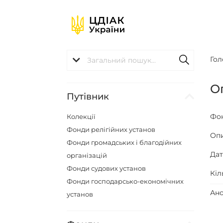
Гол
О
Путівник
Фо
Колекції
Фонди релігійних установ
Оп
Фонди громадських і благодійних
Да
організацій
Фонди судових установ
Кіл
Фонди господарсько-економічних
Ано
установ