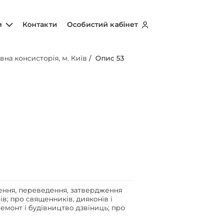
и
Контакти
Особистий кабінет
вна консисторія, м. Київ
/
Опис 53
чення, переведення, затвердження
в; про священників, дияконів і
емонт і будівництво дзвіниць; про