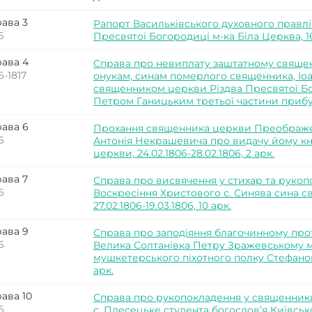
ава 3
Рапорт Васильківського духовного правлі
6
Пресвятої Богородиці м-ка Біла Церква, 16.
ава 4
Справа про невиплату заштатному священ
6-1817
онукам, синам померлого священника, Іоа
священником церкви Різдва Пресвятої Б
Петром Ганицьким третьої частини прибутків
ава 6
Прохання священника церкви Преображен
6
Антонія Некрашевича про видачу йому кн
церкви, 24.02.1806-28.02.1806, 2 арк.
ава 7
Справа про висвячення у стихар та руко
6
Воскресіння Христового с. Синява сина 
27.02.1806-19.03.1806, 10 арк.
ава 9
Справа про заподіяння благочинному прот
6
Велика Солтанівка Петру Зражевському 
мушкетерського піхотного полку Стефаном М
арк.
ава 10
Справа про рукопокладення у священники
6
с. Плесецьке студента богослов’я Київсько