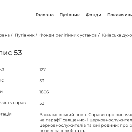
Головна
Путівник
Фонди
Покажчик
овна
/
Путівник
/
Фонди релігійних установ
/
Київська духо
пис 53
нд
127
ис
53
ти
1806
ькість справ
52
тація
Васильківський повіт. Справи про висвя
на парафії священно- і церковнослужителі
церковнослужителів та їхні родини; про р
дозвіл на шлюб та ін.