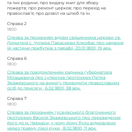
та їхні родини; про видачу книг для збору
пожертв; про ремонт церков; про перехід на
православ’я; про дозвіл на шлюб та ін.
Справа 2
1800
Справа за проханням вдови священника церкви св.
Димитрія с. Чупира Параскеви Клеофас про надання
їй частини прибутків з парафії, 20.01.1800, 19 арк.
Справа 6
1800
Справа за повідомленням радника губернатора
Мілашевича про супротив протоієрея Петра
Зражевського на вимогу приводити православних
осіб до присяги , 6.02.1800, 38 арк.
Справа 7
1800
Справа за проханням гусачівського благочинного
протоієрея Василя Зражевського про переведення
його до м. Черкаси, у чому йому було відмовлено
через травму лівої руки , 8.02.1800, 11 арк.