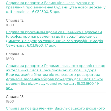
Справа за рапортом Васильківського духовного
правління про закінчення будівництва нової церкви у
с. Шпендівка , 6.03.1800, 5 арк.
Справа 12
1800
Справа за проханням вдови священника Параскеви
Клеофас про направлення до її парафії церкви св.
Димитрія с. Чупира священника без парафії Тимофія
Семенова , 6.03.1800, 17 арк.
Справа 14
1800
Справа за рапортом Радомишльського правління про
жителя м-ка Фастів Васильківського пов. Сидора
Боряка, який з білетом від колезького реєстратора
Афанасія Тесленка збирав пожертву для Фастівської
церкви без відома духовної команди , 15.03.1800, 19
арк.
Справа 15
1800
Справа за повідомленням Васильківського духовного