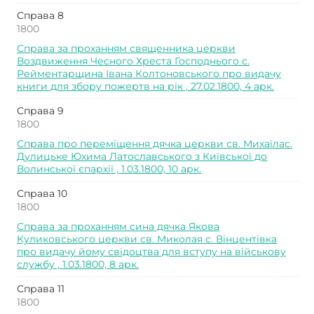
Справа 8
1800
Справа за проханням священника церкви
Воздвиження Чесного Хреста Господнього с.
Рейментарщина Івана Колтоновського про видачу
книги для збору пожертв на рік , 27.02.1800, 4 арк.
Справа 9
1800
Справа про переміщення дячка церкви св. Михаїлас.
Дулицьке Юхима Латославського з Київської до
Волинської єпархії , 1.03.1800, 10 арк.
Справа 10
1800
Справа за проханням сина дячка Якова
Куликовського церкви св. Миколая с. Вінцентівка
про видачу йому свідоцтва для вступу на військову
службу , 1.03.1800, 8 арк.
Справа 11
1800