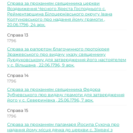
Справа за проханням священника церкви
Воздвиження Чесного Хреста Господнього с.
Рейментарщина Білоцерківського округу Івана
Колтуновського про надання йому грамоти ,
20.06.1796, 24 арк.
Справа 13
1796
Справа за рапортом благочинного протоієрея
Зражевського про видачу указу священнику
Дурдуковському для затвердження його настоятелем
у с. Вільшана , 22.06.1796, 9 арк.
Справа 14
1796
Справа за проханням священника Федора
Зубчевського про видачу грамоти для затвердження
його у с. Северинівка , 25.06.1796, 7 арк.
Справа 15
1796
Справа за проханням паламаря Йосипа Сухоча про
надання йому місця дячка до церкви с. Зікрачі з