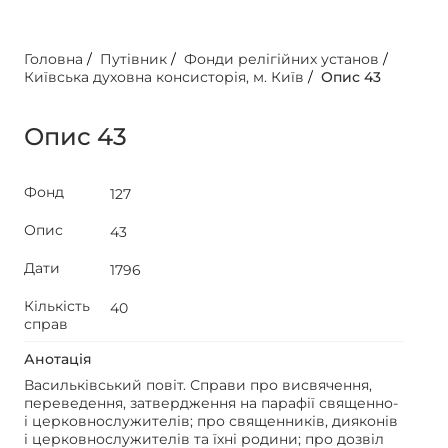
Головна
/
Путівник
/
Фонди релігійних установ
/
Київська духовна консисторія, м. Київ
/
Опис 43
Опис 43
Фонд
127
Опис
43
Дати
1796
Кількість
40
справ
Анотація
Васильківський повіт. Справи про висвячення,
переведення, затвердження на парафії священно-
і церковнослужителів; про священників, дияконів
і церковнослужителів та їхні родини; про дозвіл