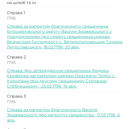
на шлюб та ін.
Справа 1
1796
Справа за рапортом благочинного священника
Білоцерківського округу Василя Зражевського з
повідомленням про смерть священника церкви
Вознесіння Господнього с. Великополовецьке Семена
Литославського, 18.02.1796, 20 арк.
Справа 2
1796
Справа про затвердження священника Федора
Єрофеєва настоятелем церкви Пресвятої Трійці с.
Королівка при другому священнику Степанові
Стеблицькому , 23.02.1796, 19 арк.
Справа 3
1796
Справа за рапортом благочинного Василя
Зражевського про непослух священства , 11.03.1796, 6
арк.