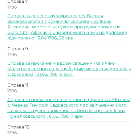
Справа 7
1796
Справа за донесенням протоієрея Василя
Зражевського з проханням священника Івана
Яцкевича, хворого на сухоти про рукоположення
його зятя, Афанасія Самборського йому на допомогу,
відмовлено , 3.04.1796, 22 арк.
Справа 9
1796
Справа за проханням вдови священника Уляни
Мачуговської про надання її дітям місця священника у
с. Шкарівка , 31.05.1796, 6 арк.
Справа 11
1796
Справа за проханням священника церкви св. Михаїла
с. Черкас Тимофія Садовського про звільнення його
за віком та рукоположення на його місце зятя Івана
Пужалковського , 6.06.1796, 7 арк.
Справа 12
1796