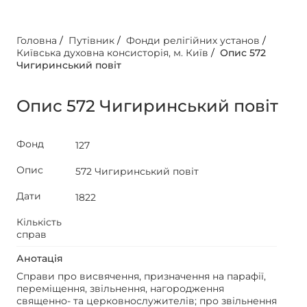
Головна
/
Путівник
/
Фонди релігійних установ
/
Київська духовна консисторія, м. Київ
/
Опис 572
Чигиринський повіт
Опис 572 Чигиринський повіт
Фонд
127
Опис
572 Чигиринський повіт
Дати
1822
Кількість
справ
Анотація
Справи про висвячення, призначення на парафії,
переміщення, звільнення, нагородження
священно- та церковнослужителів; про звільнення