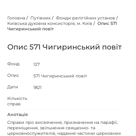
Головна
/
Путівник
/
Фонди релігійних установ
/
Київська духовна консисторія, м. Київ
/
Опис 571
Чигиринський повіт
Опис 571 Чигиринський повіт
Фонд
127
Опис
571 Чигиринський повіт
Дати
1821
Кількість
справ
Анотація
Справи про висвячення, призначення на парафії,
переміщення, звільнення священно- та
церковнослужителів, надання частини церковних