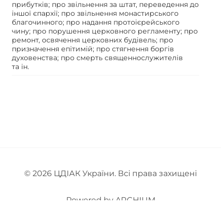
прибутків; про звільнення за штат, переведення до
іншої єпархії; про звільнення монастирського
благочинного; про надання протоієрейського
чину; про порушення церковного регламенту; про
ремонт, освячення церковних будівель; про
призначення епітимій; про стягнення боргів
духовенства; про смерть священнослужителів
та ін.
© 2026
ЦДІАК України
. Всі права захищені
Powered by
ARCHIUM