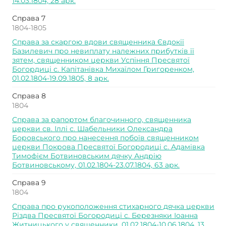
14.03.1804, 28 арк.
Справа 7
1804-1805
Справа за скаргою вдови священника Євдокії
Базилевич про невиплату належних прибутків її
зятем, священником церкви Успіння Пресвятої
Богордиці с. Капітанівка Михаїлом Григоренком,
01.02.1804-19.09.1805, 8 арк.
Справа 8
1804
Справа за рапортом благочинного, священника
церкви св. Іллі с. Шабельники Олександра
Боровського про нанесення побоїв священником
церкви Покрова Пресвятої Богородиці с. Адамівка
Тимофієм Ботвиновським дячку Андрію
Ботвиновському, 01.02.1804-23.07.1804, 63 арк.
Справа 9
1804
Справа про рукоположення стихарного дячка церкви
Різдва Пресвятої Богородиці с. Березняки Іоанна
Житницького у священники, 01.02.1804-10.06.1804, 13