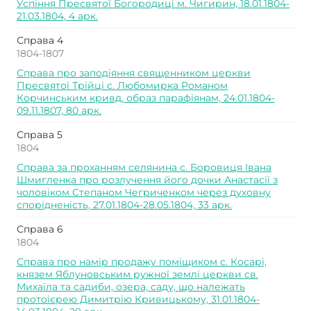
Успіння Пресвятої Богородиці м. Чигирин, 18.01.1804-
21.03.1804, 4 арк.
Справа 4
1804-1807
Справа про заподіяння священником церкви
Пресвятої Трійці с. Любомирка Романом
Корчинським кривд, образ парафіянам, 24.01.1804-
09.11.1807, 80 арк.
Справа 5
1804
Справа за проханням селянина с. Боровиця Івана
Шмигленка про розлучення його дочки Анастасії з
чоловіком Степаном Чегриченком через духовну
спорідненість, 27.01.1804-28.05.1804, 33 арк.
Справа 6
1804
Справа про намір продажу поміщиком с. Косарі,
князем Яблуновським ружної землі церкви св.
Михаїла та садиби, озера, саду, що належать
протоієрею Димитрію Кривицькому, 31.01.1804-