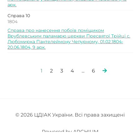
арк.
Справа 10
1804
Справа про нанесення побоїв поміщиком
Врублевським паламарю церкви Пресвятої Трійці с.
Любомирка Пантелеймону Чепурному, 01.02.1804-
20.06.1804, 9 арк.
1
2
3
4
...
6
© 2026
ЦДІАК України
. Всі права захищені
Powered by
ARCHIUM