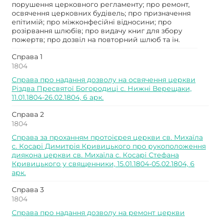
порушення церковного регламенту; про ремонт,
освячення церковних будівель; про призначення
епітимій; про міжконфесійні відносини; про
розірвання шлюбів; про видачу книг для збору
пожертв; про дозвіл на повторний шлюб та ін.
Справа 1
1804
Справа про надання дозволу на освячення церкви
Різдва Пресвятої Богородиці с. Нижні Верещаки,
11.01.1804-26.02.1804, 6 арк.
Справа 2
1804
Справа за проханням протоієрея церкви св. Михаїла
с. Косарі Димитрія Кривицького про рукоположення
диякона церкви св. Михаїла с. Косарі Стефана
Кривицького у священники, 15.01.1804-05.02.1804, 6
арк.
Справа 3
1804
Справа про надання дозволу на ремонт церкви