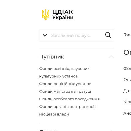
Гол
О
Путівник
Фо
Фонди освітніх, наукових і
культурних установ
Оп
Фонди релігійних установ
Да
Фонди магістратів і ратуш
Фонди особового походження
Кіл
Фонди органів центральної і
Ано
місцевої влади