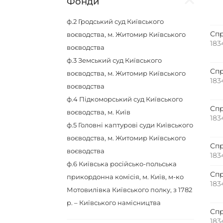
Фонди
ф.2
Гродський суд Київського
Спр
воєводства, м. Житомир Київського
183
воєводства
ф.3
Земський суд Київського
Спр
воєводства, м. Житомир Київського
183
воєводства
ф.4
Підкоморський суд Київського
Спр
воєводства, м. Київ
183
ф.5
Головні каптурові суди Київського
воєводства, м. Житомир Київського
Спр
воєводства
183
ф.6
Київська російсько-польська
Спр
прикордонна комісія, м. Київ, м-ко
183
Мотовилівка Київського полку, з 1782
р. – Київського намісництва
Спр
183