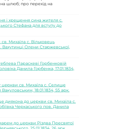
 на шлюб; про перехід на
я і хрещення сина жителя с.
ького Стефана для вступу до
в. Михаїла с. Вільховець
. Вахутинці Олени Старжевської,
теблева Параскеві Горбенковій
овіка Данила Горбенка, 17.01.1834,
 церкви св. Михаїла с. Селище
куловським, 18.01.1834, 55 арк.
е диякона до церкви св. Михаїла с.
обіївка Черкаського пов. Данила
арем до церкви Різдва Пресвятої
рнявського, 25.01.1834, 26 арк.