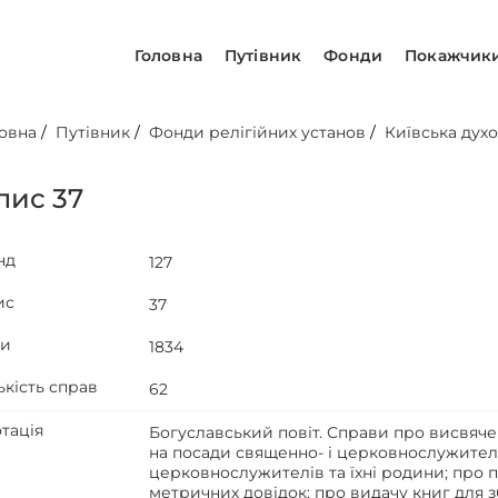
Головна
Путівник
Фонди
Покажчик
овна
/
Путівник
/
Фонди релігійних установ
/
Київська духо
пис 37
нд
127
ис
37
ти
1834
ькість справ
62
тація
Богуславський повіт. Справи про висвяч
на посади священно- і церковнослужителі
церковнослужителів та їхні родини; про 
метричних довідок; про видачу книг для 