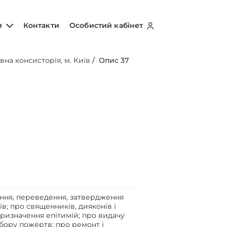
и
Контакти
Особистий кабінет
вна консисторія, м. Київ
/
Опис 37
ення, переведення, затвердження
в; про священників, дияконів і
призначення епітимій; про видачу
збору пожертв; про ремонт і