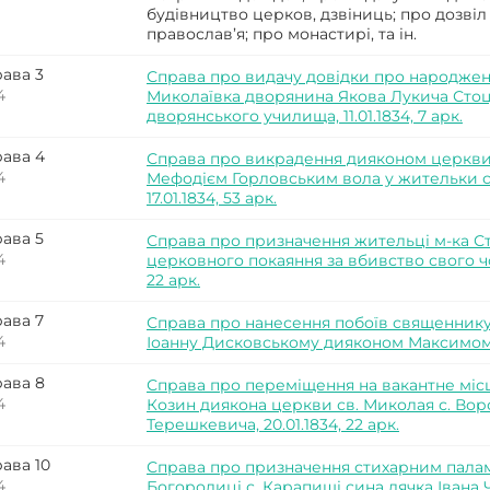
будівництво церков, дзвіниць; про дозвіл
православ’я; про монастирі, та ін.
ава 3
Справа про видачу довідки про народженн
4
Миколаївка дворянина Якова Лукича Стоц
дворянського училища, 11.01.1834, 7 арк.
ава 4
Справа про викрадення дияконом церкви с
4
Мефодієм Горловським вола у жительки с
17.01.1834, 53 арк.
ава 5
Справа про призначення жительці м-ка С
4
церковного покаяння за вбивство свого чол
22 арк.
ава 7
Справа про нанесення побоїв священнику
4
Іоанну Дисковському дияконом Максимом Ва
ава 8
Справа про переміщення на вакантне місц
4
Козин диякона церкви св. Миколая с. Вор
Терешкевича, 20.01.1834, 22 арк.
ава 10
Справа про призначення стихарним палам
4
Богородиці с. Карапиші сина дячка Івана Че