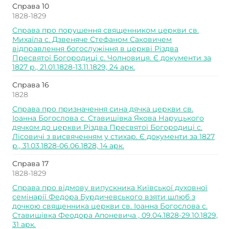
Справа 10
1828-1829
Справа про порушення священником церкви св.
Михаїла с. Дзвеняче Стефаном Саковичем
відправлення богослужіння в церкві Різдва
Пресвятої Богородиці с. Чолновиця. Є документи за
1827 р., 21.01.1828-13.11.1829, 24 арк.
Справа 16
1828
Справа про призначення сина дячка церкви св.
Іоанна Богослова с. Ставишівка Якова Наруцького
дячком до церкви Різдва Пресвятої Богородиці с.
Лісовичі з висвяченням у стихар. Є документи за 1827
р., 31.03.1828-06.06.1828, 14 арк.
Справа 17
1828-1829
Справа про відмову випускника Київської духовної
семінарії Федора Бурдичевського взяти шлюб з
дочкою священника церкви св. Іоанна Богослова с.
Ставишівка Феодора Апоневича , 09.04.1828-29.10.1829,
31 арк.