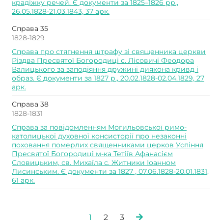
крадіжку речей. Є документи за 1825–1826 рр.,
26.05.1828-21.03.1843, 37 арк.
Справа 35
1828-1829
Справа про стягнення штрафу зі священника церкви
Різдва Пресвятої Богородиці с. Лісовичі Феодора
Валицького за заподіяння дружині диякона кривд і
образ. Є документи за 1827 р., 20.02.1828-02.04.1829, 27
арк.
Справа 38
1828-1831
Справа за повідомленням Могильовської римо-
католицької духовної консисторії про незаконні
поховання померлих священниками церков Успіння
Пресвятої Богородиці м-ка Тетіїв Афанасієм
Словицьким, св. Михаїла с. Житники Іоанном
Лисинським. Є документи за 1827 , 07.06.1828-20.01.1831,
61 арк.
1
2
3