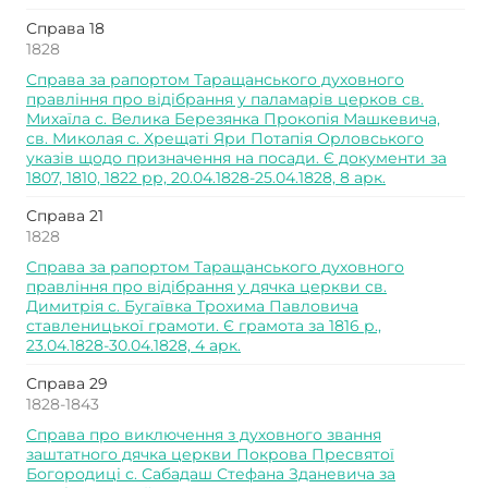
Справа 18
1828
Справа за рапортом Таращанського духовного
правління про відібрання у паламарів церков св.
Михаїла с. Велика Березянка Прокопія Машкевича,
св. Миколая с. Хрещаті Яри Потапія Орловського
указів щодо призначення на посади. Є документи за
1807, 1810, 1822 рр, 20.04.1828-25.04.1828, 8 арк.
Справа 21
1828
Справа за рапортом Таращанського духовного
правління про відібрання у дячка церкви св.
Димитрія с. Бугаївка Трохима Павловича
ставленицької грамоти. Є грамота за 1816 р.,
23.04.1828-30.04.1828, 4 арк.
Справа 29
1828-1843
Справа про виключення з духовного звання
заштатного дячка церкви Покрова Пресвятої
Богородиці с. Сабадаш Стефана Зданевича за