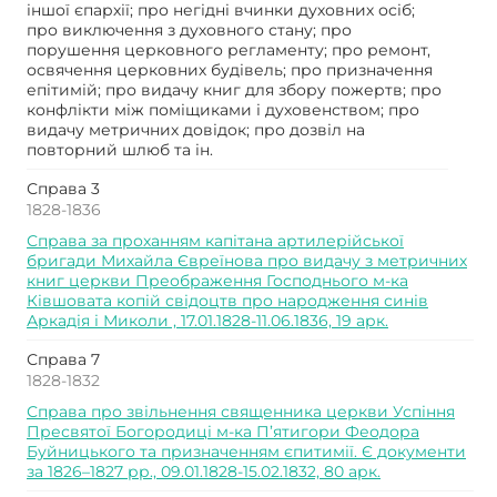
іншої єпархії; про негідні вчинки духовних осіб;
про виключення з духовного стану; про
порушення церковного регламенту; про ремонт,
освячення церковних будівель; про призначення
епітимій; про видачу книг для збору пожертв; про
конфлікти між поміщиками і духовенством; про
видачу метричних довідок; про дозвіл на
повторний шлюб та ін.
Справа 3
1828-1836
Справа за проханням капітана артилерійської
бригади Михайла Євреїнова про видачу з метричних
книг церкви Преображення Господнього м-ка
Ківшовата копій свідоцтв про народження синів
Аркадія і Миколи , 17.01.1828-11.06.1836, 19 арк.
Справа 7
1828-1832
Справа про звільнення священника церкви Успіння
Пресвятої Богородиці м-ка П’ятигори Феодора
Буйницького та призначенням єпитимії. Є документи
за 1826–1827 рр., 09.01.1828-15.02.1832, 80 арк.