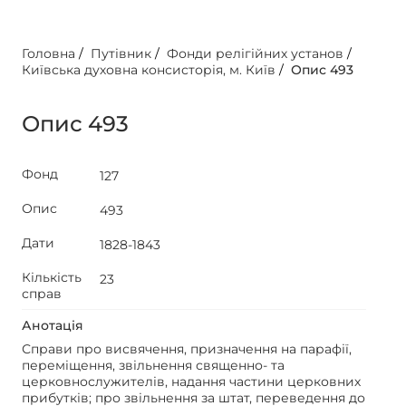
Головна
/
Путівник
/
Фонди релігійних установ
/
Київська духовна консисторія, м. Київ
/
Опис 493
Опис 493
Фонд
127
Опис
493
Дати
1828-1843
Кількість
23
справ
Анотація
Справи про висвячення, призначення на парафії,
переміщення, звільнення священно- та
церковнослужителів, надання частини церковних
прибутків; про звільнення за штат, переведення до