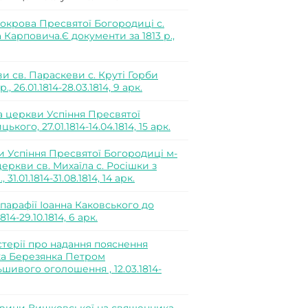
крова Пресвятої Богородиці с.
 Карповича.Є документи за 1813 р.,
и св. Параскеви с. Круті Горби
26.01.1814-28.03.1814, 9 арк.
а церкви Успіння Пресвятої
ого, 27.01.1814-14.04.1814, 15 арк.
 Успіння Пресвятої Богородиці м-
еркви св. Михаїла с. Росішки з
1.01.1814-31.08.1814, 14 арк.
арафії Іоанна Каковського до
14-29.10.1814, 6 арк.
стерії про надання пояснення
ка Березянка Петром
ивого оголошення , 12.03.1814-