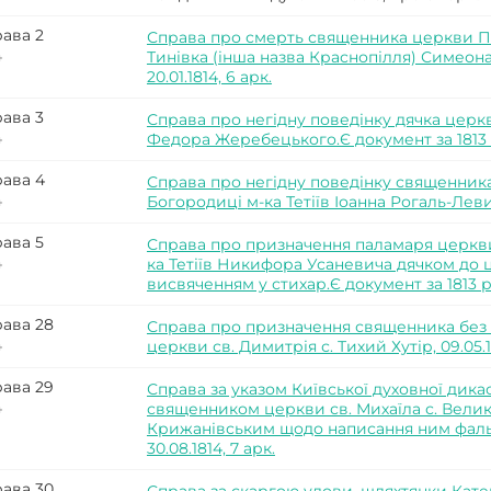
ава 2
Справа про смерть священника церкви По
4
Тинівка (інша назва Краснопілля) Симеона
20.01.1814, 6 арк.
ава 3
Справа про негідну поведінку дячка церкв
4
Федора Жеребецького.Є документ за 1813 р., 
ава 4
Справа про негідну поведінку священник
4
Богородиці м-ка Тетіїв Іоанна Рогаль-Левицьк
ава 5
Справа про призначення паламаря церкви
4
ка Тетіїв Никифора Усаневича дячком до ц
висвяченням у стихар.Є документ за 1813 р., 3
ава 28
Справа про призначення священника без п
4
церкви св. Димитрія с. Тихий Хутір, 09.05.18
ава 29
Справа за указом Київської духовної дика
4
священником церкви св. Михаїла с. Вели
Крижанівським щодо написання ним фальш
30.08.1814, 7 арк.
ава 30