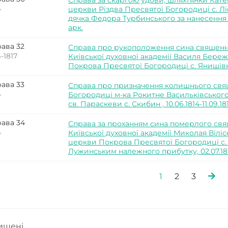
Справа за скаргою удови, шляхтянки Кат
4
церкви Різдва Пресвятої Богородиці с. Л
дячка Федора Турбинського за нанесення їй 
арк.
ава 32
Справа про рукоположення сина священни
4-1817
Київської духовної академії Василя Бере
Покрова Пресвятої Богородиці с. Янишівка, 
ава 33
Справа про призначення колишнього свя
4
Богородиці м-ка Рокитне Васильківськог
св. Параскеви с. Скибин , 10.06.1814-11.09.181
ава 34
Справа за проханням сина померлого свя
4
Київської духовної академії Миколая Віл
церкви Покрова Пресвятої Богородиці с.
Лужинським належного прибутку, 02.07.1814
1
2
3
хищені