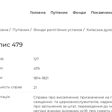
Головна
Путівник
Фонди
Покажчик
овна
/
Путівник
/
Фонди релігійних установ
/
Київська духо
пис 479
нд
127
ис
479
ти
1814-1821
ькість справ
21
тація
Справи про висвячення, призначення на п
священно- та церковнослужителів, надан
про звільнення за штат, переведення до ін
негідні вчинки духовних осіб; про смерть