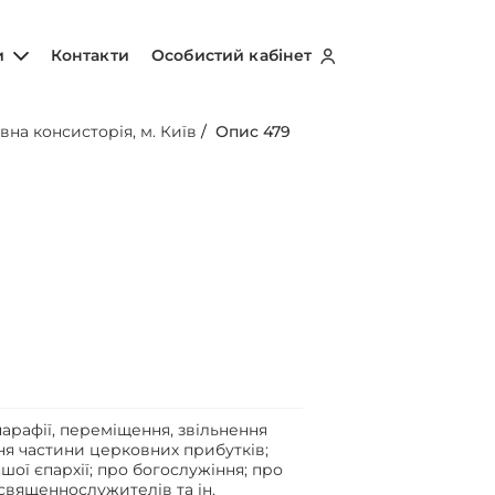
и
Контакти
Особистий кабінет
вна консисторія, м. Київ
/
Опис 479
арафії, переміщення, звільнення
ня частини церковних прибутків;
шої єпархії; про богослужіння; про
 священнослужителів та ін.