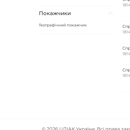
181
Покажчики
Географічний покажчик
Спр
181
Спр
181
Спр
181
© 2026
ЦДІАК України
. Всі права за