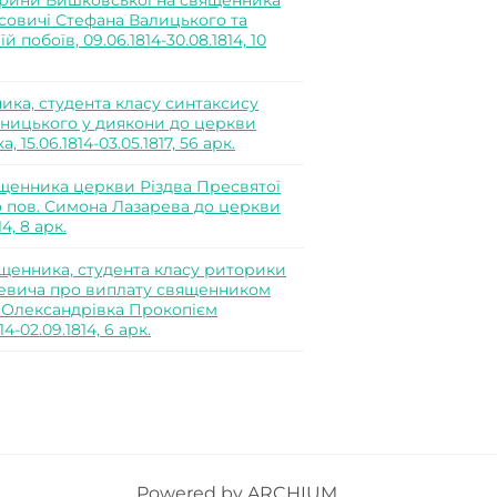
ерини Вишковської на священника
ісовичі Стефана Валицького та
побоїв, 09.06.1814-30.08.1814, 10
ка, студента класу синтаксису
жницького у диякони до церкви
15.06.1814-03.05.1817, 56 арк.
щенника церкви Різдва Пресвятої
о пов. Симона Лазарева до церкви
4, 8 арк.
щенника, студента класу риторики
ісевича про виплату священником
 Олександрівка Прокопієм
-02.09.1814, 6 арк.
Powered by
ARCHIUM