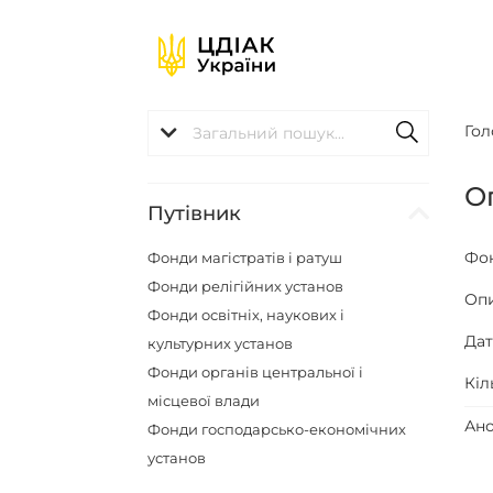
Гол
О
Путівник
Фо
Фонди магістратів і ратуш
Фонди релігійних установ
Оп
Фонди освітніх, наукових і
Да
культурних установ
Фонди органів центральної і
Кіл
місцевої влади
Ано
Фонди господарсько-економічних
установ