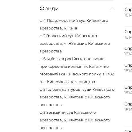
Фонди
Спр
181
ф.4
Підкоморський суд Київського
воєводства, м. Київ
Спр
ф.2
Гродський суд Київського
181
воєводства, м. Житомир Київського
Спр
воєводства
181
ф.6
Київська російсько-польська
Спр
прикордонна комісія, м. Київ, м-ко
181
Мотовилівка Київського полку, з 1782
р. – Київського намісництва
Спр
ф.5
Головні каптурові суди Київського
181
воєводства, м. Житомир Київського
Спр
воєводства
181
ф.3
Земський суд Київського
воєводства, м. Житомир Київського
воєводства
Спр