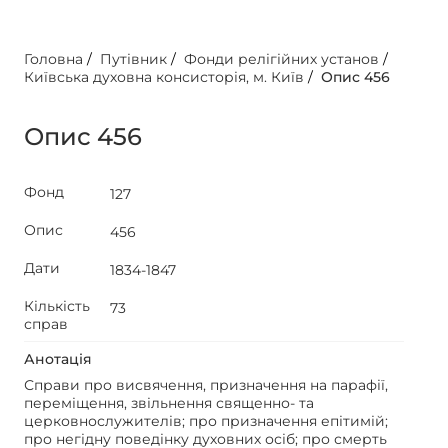
Головна
/
Путівник
/
Фонди релігійних установ
/
Київська духовна консисторія, м. Київ
/
Опис 456
Опис 456
Фонд
127
Опис
456
Дати
1834-1847
Кількість
73
справ
Анотація
Справи про висвячення, призначення на парафії,
переміщення, звільнення священно- та
церковнослужителів; про призначення епітимій;
про негідну поведінку духовних осіб; про смерть