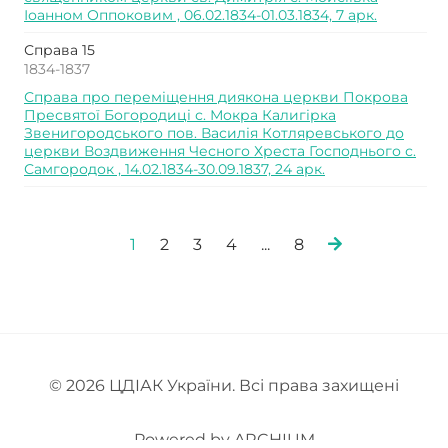
Іоанном Оппоковим , 06.02.1834-01.03.1834, 7 арк.
Справа 15
1834-1837
Справа про переміщення диякона церкви Покрова
Пресвятої Богородиці с. Мокра Калигірка
Звенигородського пов. Василія Котляревського до
церкви Воздвиження Чесного Хреста Господнього с.
Самгородок , 14.02.1834-30.09.1837, 24 арк.
1
2
3
4
...
8
© 2026
ЦДІАК України
. Всі права захищені
Powered by
ARCHIUM