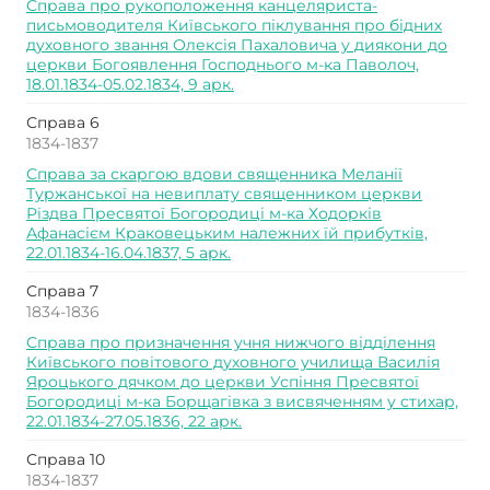
Справа про рукоположення канцеляриста-
письмоводителя Київського піклування про бідних
духовного звання Олексія Пахаловича у диякони до
церкви Богоявлення Господнього м-ка Паволоч,
18.01.1834-05.02.1834, 9 арк.
Справа 6
1834-1837
Справа за скаргою вдови священника Меланії
Туржанської на невиплату священником церкви
Різдва Пресвятої Богородиці м-ка Ходорків
Афанасієм Краковецьким належних їй прибутків,
22.01.1834-16.04.1837, 5 арк.
Справа 7
1834-1836
Справа про призначення учня нижчого відділення
Київського повітового духовного училища Василія
Яроцького дячком до церкви Успіння Пресвятої
Богородиці м-ка Борщагівка з висвяченням у стихар,
22.01.1834-27.05.1836, 22 арк.
Справа 10
1834-1837