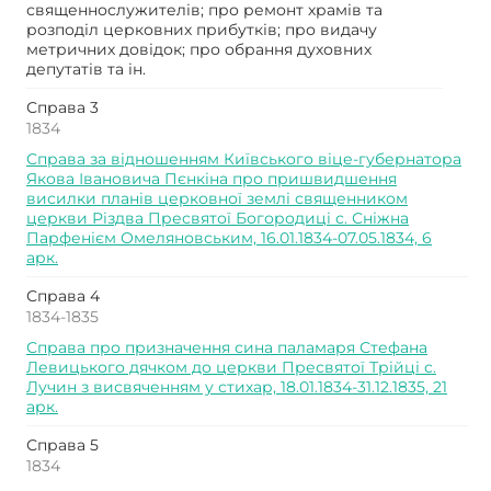
священнослужителів; про ремонт храмів та
розподіл церковних прибутків; про видачу
метричних довідок; про обрання духовних
депутатів та ін.
Справа 3
1834
Справа за відношенням Київського віце-губернатора
Якова Івановича Пєнкіна про пришвидшення
висилки планів церковної землі священником
церкви Різдва Пресвятої Богородиці с. Сніжна
Парфенієм Омеляновським, 16.01.1834-07.05.1834, 6
арк.
Справа 4
1834-1835
Справа про призначення сина паламаря Стефана
Левицького дячком до церкви Пресвятої Трійці с.
Лучин з висвяченням у стихар, 18.01.1834-31.12.1835, 21
арк.
Справа 5
1834