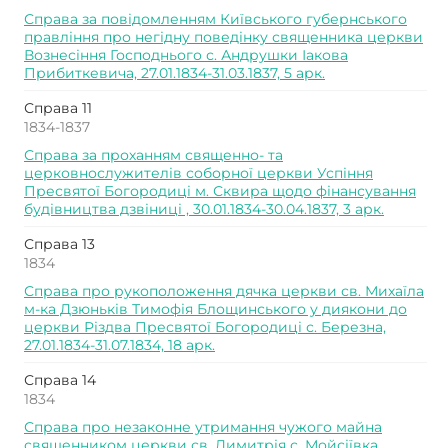
Справа за повідомленням Київського губернського
правління про негідну поведінку священника церкви
Вознесіння Господнього с. Андрушки Іакова
Прибиткевича, 27.01.1834-31.03.1837, 5 арк.
Справа 11
1834-1837
Справа за проханням священно- та
церковнослужителів соборної церкви Успіння
Пресвятої Богородиці м. Сквира щодо фінансування
будівництва дзвіниці , 30.01.1834-30.04.1837, 3 арк.
Справа 13
1834
Справа про рукоположення дячка церкви св. Михаїла
м-ка Дзюньків Тимофія Блощинського у диякони до
церкви Різдва Пресвятої Богородиці с. Березна,
27.01.1834-31.07.1834, 18 арк.
Справа 14
1834
Справа про незаконне утримання чужого майна
священником церкви св. Димитрія с. Мойсіївка