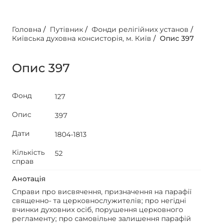
Головна
/
Путівник
/
Фонди релігійних установ
/
Київська духовна консисторія, м. Київ
/
Опис 397
Опис 397
Фонд
127
Опис
397
Дати
1804-1813
Кількість
52
справ
Анотація
Справи про висвячення, призначення на парафії
священно- та церковнослужителів; про негідні
вчинки духовних осіб, порушення церковного
регламенту; про самовільне залишення парафій