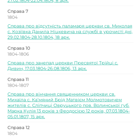
27.02.1804-22.04.1804, 8 арк.
Справа 7
1804
Справа про відсутність паламаря церкви св. Миколая
с. Козіївка Данила Ніцкевича на службі в урочисті дні,
29.02.1804-28.10.1804, 18 арк.
Справа 10
1804-1806
Справа про занепад церкви Пресвятої Трійці с.
Дивин, 17.03.1804-26.08.1806, 13 арк.
Справа 11
1804-1807
Справа про вінчання священником церкви св.
Михаїла с. Ка’мяний Брід Матвієм Молмотовичем
жителів с. Сліпчиці Овруцького пов. Волинської губ.
Марка Кулія 13 років з Феодосією 12 років, 07.03.1804-
05.01.1807, 15 арк.
Справа 12
1804