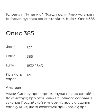
Головна
/
Путівник
/
Фонди релігійних установ
/
Київська духовна консисторія, м. Київ
/
Опис 385
Опис 385
Фонд
127
Опис
385
Дати
1832-1843
Кількість
120
справ
Анотація
Укази Синоду про перейменування дикастерій в
Консисторії; про отримання “Полного собрания
законов Российской империи”; про складання
списку книг, що знаходяться при храмах; про