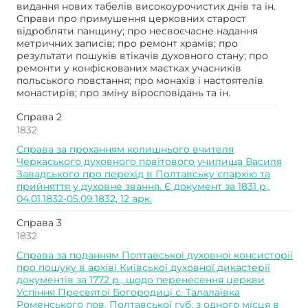
видання нових табелів високоурочистих днів та ін.
Справи про примушення церковних старост
відробляти панщину; про несвоєчасне надання
метричних записів; про ремонт храмів; про
результати пошуків втікачів духовного стану; про
ремонти у конфіскованих маєтках учасників
польського повстання; про монахів і настоятелів
монастирів; про зміну віросповідань та ін.
Справа 2
1832
Справа за проханням колишнього вчителя
Черкаського духовного повітового училища Василя
Завадського про перехід в Полтавську єпархію та
прийняття у духовне звання. Є документ за 1831 р.,
04.01.1832-05.09.1832, 12 арк.
Справа 3
1832
Справа за поданням Полтавської духовної консисторії
про пошуку в архіві Київської духовної дикастерії
документів за 1772 р., щодо перенесення церкви
Успіння Пресвятої Богородиці с. Талалаївка
Роменського пов. Полтавської губ. з одного місця в