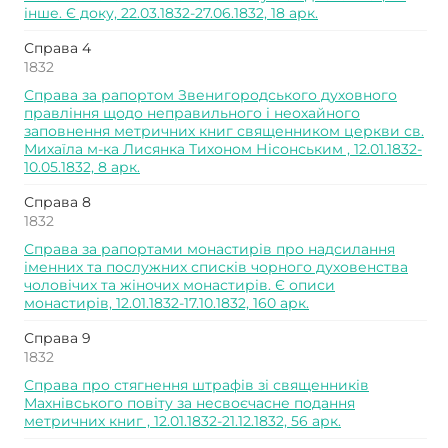
інше. Є доку, 22.03.1832-27.06.1832, 18 арк.
Справа 4
1832
Справа за рапортом Звенигородського духовного
правління щодо неправильного і неохайного
заповнення метричних книг священником церкви св.
Михаїла м-ка Лисянка Тихоном Нісонським , 12.01.1832-
10.05.1832, 8 арк.
Справа 8
1832
Справа за рапортами монастирів про надсилання
іменних та послужних списків чорного духовенства
чоловічих та жіночих монастирів. Є описи
монастирів, 12.01.1832-17.10.1832, 160 арк.
Справа 9
1832
Справа про стягнення штрафів зі священників
Махнівського повіту за несвоєчасне подання
метричних книг , 12.01.1832-21.12.1832, 56 арк.