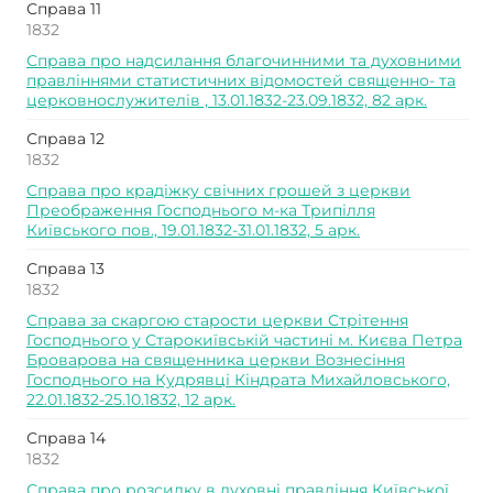
Справа 11
1832
Справа про надсилання благочинними та духовними
правліннями статистичних відомостей священно- та
церковнослужителів , 13.01.1832-23.09.1832, 82 арк.
Справа 12
1832
Справа про крадіжку свічних грошей з церкви
Преображення Господнього м-ка Трипілля
Київського пов., 19.01.1832-31.01.1832, 5 арк.
Справа 13
1832
Справа за скаргою старости церкви Стрітення
Господнього у Старокиївській частині м. Києва Петра
Броварова на священника церкви Вознесіння
Господнього на Кудрявці Кіндрата Михайловського,
22.01.1832-25.10.1832, 12 арк.
Справа 14
1832
Справа про розсилку в духовні правління Київської