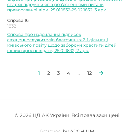
єпархії підручників з роз'ясненнями питань
православної віри, 25.01.1832-25.02.1832, 3 арк.
Справа 16
1832
Справа про надсилання підписок
священнослужителів благочиння 2-ї дільниці
Київського повіту щодо заборони хрестити дітей
інших віросповідань, 25.01.1832, 2 арк.
1
2
3
4
...
12
© 2026
ЦДІАК України
. Всі права захищені
Powered by
ARCHIUM