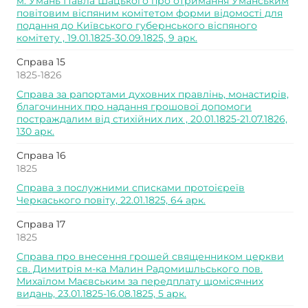
м. Умань Павла Шацького про отримання Уманським
повітовим віспяним комітетом форми відомості для
подання до Київського губернського віспяного
комітету , 19.01.1825-30.09.1825, 9 арк.
Справа 15
1825-1826
Справа за рапортами духовних правлінь, монастирів,
благочинних про надання грошової допомоги
постраждалим від стихійних лих , 20.01.1825-21.07.1826,
130 арк.
Справа 16
1825
Справа з послужними списками протоієреїв
Черкаського повіту, 22.01.1825, 64 арк.
Справа 17
1825
Справа про внесення грошей священником церкви
св. Димитрія м-ка Малин Радомишльського пов.
Михаїлом Маєвським за передплату щомісячних
видань, 23.01.1825-16.08.1825, 5 арк.