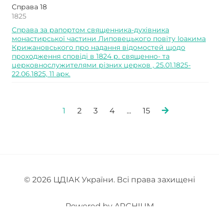
Справа 18
1825
Справа за рапортом священника-духівника
монастирської частини Липовецького повіту Іоакима
Крижановського про надання відомостей щодо
проходження сповіді в 1824 р. священно- та
церковнослужителями різних церков , 25.01.1825-
22.06.1825, 11 арк.
1
2
3
4
...
15
© 2026
ЦДІАК України
. Всі права захищені
Powered by
ARCHIUM