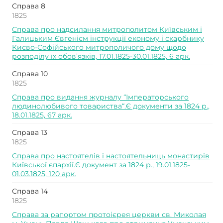
Справа 8
1825
Справа про надсилання митрополитом Київським і
Галицьким Євгенієм інструкції економу і скарбнику
Києво-Софійського митрополичого дому щодо
розподілу їх обов’язків, 17.01.1825-30.01.1825, 6 арк.
Справа 10
1825
Справа про видання журналу “Імператорського
людинолюбивого товариства“.Є документи за 1824 р.,
18.01.1825, 67 арк.
Справа 13
1825
Справа про настоятелів і настоятельниць монастирів
Київської єпархії.Є документ за 1824 р., 19.01.1825-
01.03.1825, 120 арк.
Справа 14
1825
Справа за рапортом протоієрея церкви св. Миколая