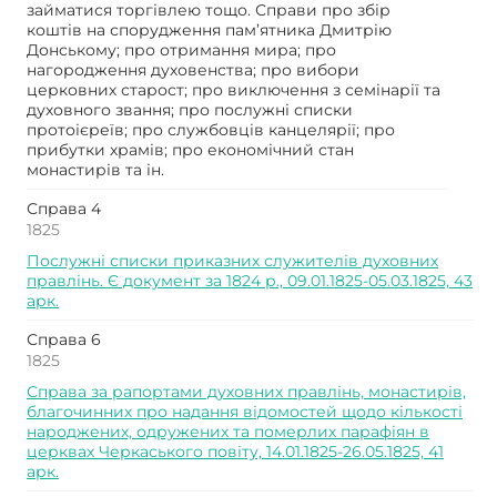
займатися торгівлею тощо. Справи про збір
коштів на спорудження пам’ятника Дмитрію
Донському; про отримання мира; про
нагородження духовенства; про вибори
церковних старост; про виключення з семінарії та
духовного звання; про послужні списки
протоієреїв; про службовців канцелярії; про
прибутки храмів; про економічний стан
монастирів та ін.
Справа 4
1825
Послужні списки приказних служителів духовних
правлінь. Є документ за 1824 р., 09.01.1825-05.03.1825, 43
арк.
Справа 6
1825
Справа за рапортами духовних правлінь, монастирів,
благочинних про надання відомостей щодо кількості
народжених, одружених та померлих парафіян в
церквах Черкаського повіту, 14.01.1825-26.05.1825, 41
арк.