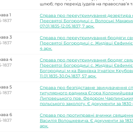
шлюб; про перехід іудеїв на православ’я т
ава 1
Справа про переутримування дезертира 
5-1837
Пресвятої Богородиці с. Волоські Махари
07.01.1835-12.05.1837, 7 арк.
ава 3
Справа про переутримування бродяги с
5-1837
Пресвятої Богородиці с. Жидівці Євфимієм Х
4 арк.
ава 4
Справа про переутримування бродяг св
5-1837
Пресвятої Богородиці с. Жидівці Євфиміє
Богородиці м-ка Вахнівка Ігнатієм Крубови
11.01.1835-30.04.1837, 57 арк.
ава 5
Справа про безпідставне звинувачення сп
5-1837
титулярного радника Єгора Коломийцева
Липовецького пов. Федором Чарпинським 
польського заколоту. Є документи за 1830 р.,
ава 6
Справа про протиправні вчинки священни
5-1837
Василія Волошкевича. Є документи за 1833, 1
арк.