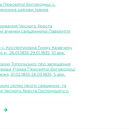
а Пресвятої Богородиці с.
щенника церкви Іоанна
виження Чесного Хреста
ні вчинки священника Лаврентія
 с. Костянтинівка Тимку Кравчику
., 26.01.1835-29.01.1835, 10 арк.
рини Топольської про залишення
еркви Різдва Пресвятої Богородиці
я, 01.02.1835-26.03.1835, 5 арк.
ким селян проти священно- та
 Чесного Хреста Господнього с.