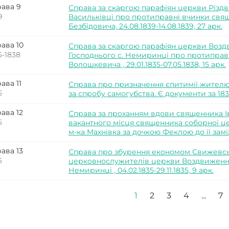
ава 9
Справа за скаргою парафіян церкви Різдв
9
Васильківці про протиправні вчинки свя
Безбідовича, 24.08.1839-14.08.1839, 27 арк.
ава 10
Справа за скаргою парафіян церкви Возд
5-1838
Господнього с. Немиринці про протиправ
Волошкевича , 29.01.1835-07.05.1838, 15 арк.
ава 11
Справа про призначення єпитимії жителю
5
за спробу самогубства. Є документи за 1834 р
ава 12
Справа за проханням вдови священника І
5
вакантного місця священника соборної ц
м-ка Махнівка за дочкою Феклою до її заміжж
ава 13
Справа про збурення економом Свижевсь
5
церковнослужителів церкви Воздвиження
Немиринці , 04.02.1835-29.11.1835, 9 арк.
1
2
3
4
...
7