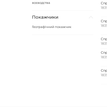
воєводства
Спр
183
Покажчики
Спр
183
Географічний покажчик
Спр
183
Спр
183
Спр
183