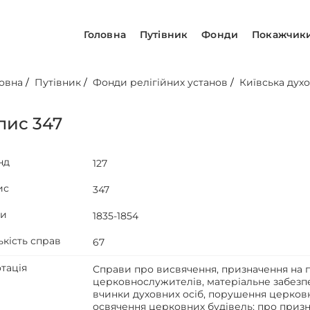
Головна
Путівник
Фонди
Покажчик
овна
/
Путівник
/
Фонди релігійних установ
/
Київська духо
пис 347
нд
127
ис
347
ти
1835-1854
ькість справ
67
тація
Справи про висвячення, призначення на п
церковнослужителів, матеріальне забезпе
вчинки духовних осіб, порушення церковн
освячення церковних будівель; про призна