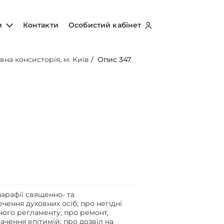
и
Контакти
Особистий кабінет
вна консисторія, м. Київ
/
Опис 347
арафії священно- та
чення духовних осіб; про негідні
ого регламенту; про ремонт,
чення епітимій; про дозвіл на