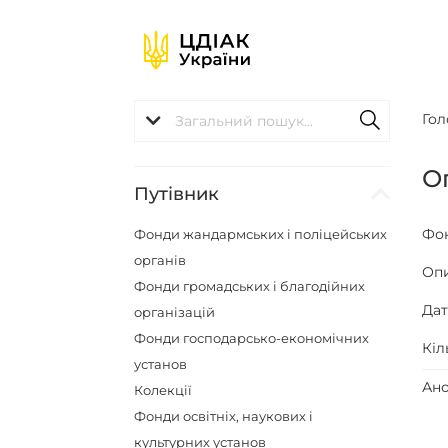
Гол
О
Путівник
Фо
Фонди жандармських і поліцейських
органів
Оп
Фонди громадських і благодійних
Да
організацій
Фонди господарсько-економічних
Кіл
установ
Ано
Колекції
Фонди освітніх, наукових і
культурних установ