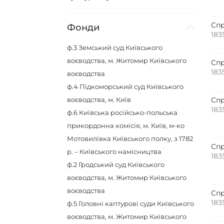
Спр
Фонди
183
ф.3
Земський суд Київського
воєводства, м. Житомир Київського
Спр
183
воєводства
ф.4
Підкоморський суд Київського
воєводства, м. Київ
Спр
183
ф.6
Київська російсько-польська
прикордонна комісія, м. Київ, м-ко
Мотовилівка Київського полку, з 1782
Спр
р. – Київського намісництва
183
ф.2
Гродський суд Київського
воєводства, м. Житомир Київського
воєводства
Спр
183
ф.5
Головні каптурові суди Київського
воєводства, м. Житомир Київського