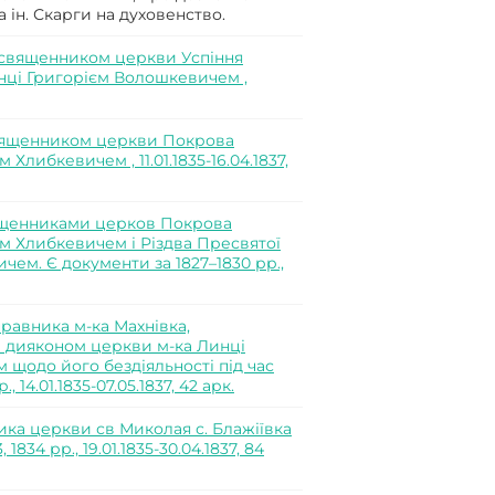
а ін. Скарги на духовенство.
священником церкви Успіння
нці Григорієм Волошкевичем ,
вященником церкви Покрова
либкевичем , 11.01.1835-16.04.1837,
ященниками церков Покрова
м Хлибкевичем і Різдва Пресвятої
чем. Є документи за 1827–1830 рр.,
равника м-ка Махнівка,
 дияконом церкви м-ка Линці
щодо його бездіяльності під час
 14.01.1835-07.05.1837, 42 арк.
ка церкви св Миколая с. Блажіївка
834 рр., 19.01.1835-30.04.1837, 84