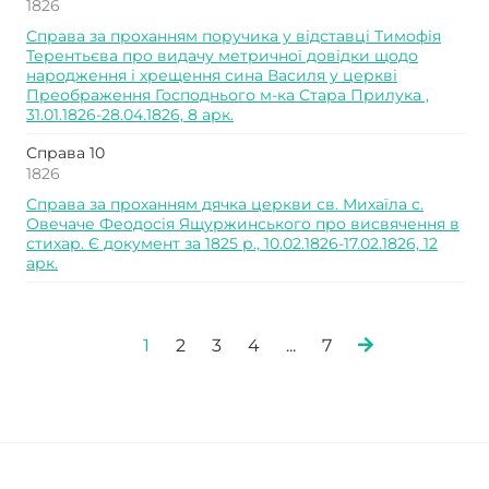
1826
Справа за проханням поручика у відставці Тимофія
Терентьєва про видачу метричної довідки щодо
народження і хрещення сина Василя у церкві
Преображення Господнього м-ка Стара Прилука ,
31.01.1826-28.04.1826, 8 арк.
Справа 10
1826
Справа за проханням дячка церкви св. Михаїла с.
Овечаче Феодосія Ящуржинського про висвячення в
стихар. Є документ за 1825 р., 10.02.1826-17.02.1826, 12
арк.
1
2
3
4
...
7