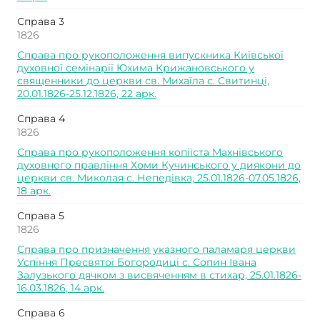
Справа 3
1826
Справа про рукоположення випускника Київської
духовної семінарії Юхима Крижановського у
священники до церкви св. Михаїла с. Свитинці,
20.01.1826-25.12.1826, 22 арк.
Справа 4
1826
Справа про рукоположення копіїста Махнівського
духовного правління Хоми Кучинського у диякони до
церкви св. Миколая с. Непедівка, 25.01.1826-07.05.1826,
18 арк.
Справа 5
1826
Справа про призначення указного паламаря церкви
Успіння Пресвятої Богородиці с. Сопин Івана
Залузького дячком з висвяченням в стихар, 25.01.1826-
16.03.1826, 14 арк.
Справа 6