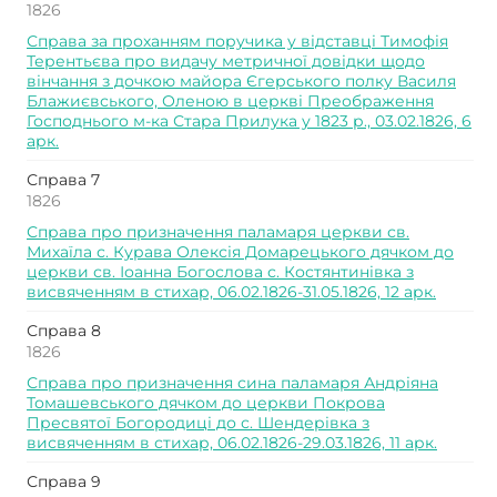
1826
Справа за проханням поручика у відставці Тимофія
Терентьєва про видачу метричної довідки щодо
вінчання з дочкою майора Єгерського полку Василя
Блажиєвського, Оленою в церкві Преображення
Господнього м-ка Стара Прилука у 1823 р., 03.02.1826, 6
арк.
Справа 7
1826
Справа про призначення паламаря церкви св.
Михаїла с. Курава Олексія Домарецького дячком до
церкви св. Іоанна Богослова с. Костянтинівка з
висвяченням в стихар, 06.02.1826-31.05.1826, 12 арк.
Справа 8
1826
Справа про призначення сина паламаря Андріяна
Томашевського дячком до церкви Покрова
Пресвятої Богородиці до с. Шендерівка з
висвяченням в стихар, 06.02.1826-29.03.1826, 11 арк.
Справа 9