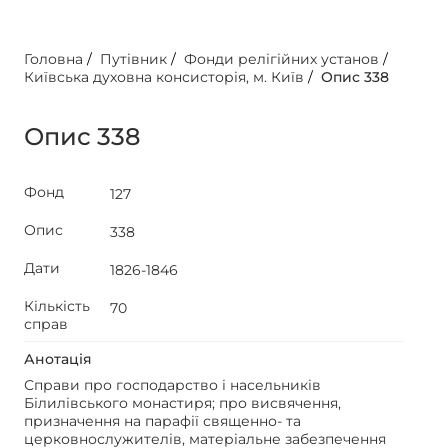
Головна
/
Путівник
/
Фонди релігійних установ
/
Київська духовна консисторія, м. Київ
/
Опис 338
Опис 338
Фонд
127
Опис
338
Дати
1826-1846
Кількість
70
справ
Анотація
Справи про господарство і насельників
Білилівського монастиря; про висвячення,
призначення на парафії священно- та
церковнослужителів, матеріальне забезпечення