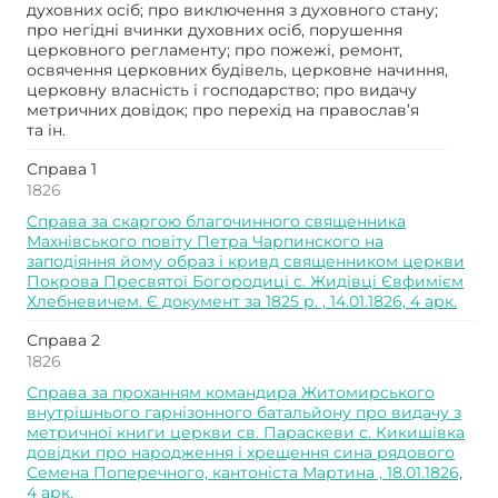
духовних осіб; про виключення з духовного стану;
про негідні вчинки духовних осіб, порушення
церковного регламенту; про пожежі, ремонт,
освячення церковних будівель, церковне начиння,
церковну власність і господарство; про видачу
метричних довідок; про перехід на православ’я
та ін.
Справа 1
1826
Справа за скаргою благочинного священника
Махнівського повіту Петра Чарпинского на
заподіяння йому образ і кривд священником церкви
Покрова Пресвятої Богородиці с. Жидівці Євфимієм
Хлебневичем. Є документ за 1825 р. , 14.01.1826, 4 арк.
Справа 2
1826
Справа за проханням командира Житомирського
внутрішнього гарнізонного батальйону про видачу з
метричної книги церкви св. Параскеви с. Кикишівка
довідки про народження і хрещення сина рядового
Семена Поперечного, кантоніста Мартина , 18.01.1826,
4 арк.