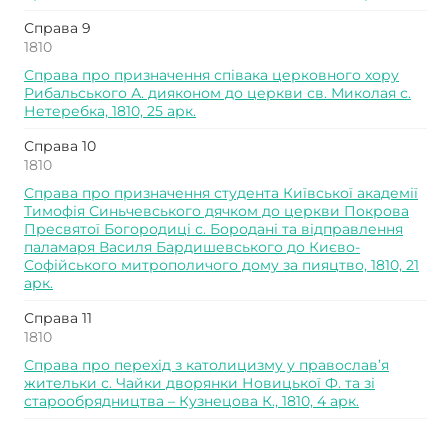
Справа 9
1810
Справа про призначення співака церковного хору
Рибальського А. дияконом до церкви св. Миколая с.
Нетеребка, 1810, 25 арк.
Справа 10
1810
Справа про призначення студента Київської академії
Тимофія Синьчевського дячком до церкви Покрова
Пресвятої Богородиці с. Бородані та відправлення
паламаря Василя Бардишевського до Києво-
Софійського митрополичого дому за пияцтво, 1810, 21
арк.
Справа 11
1810
Справа про перехід з католицизму у православ’я
жительки с. Чайки дворянки Новицької Ф. та зі
старообрядництва – Кузнецова К., 1810, 4 арк.