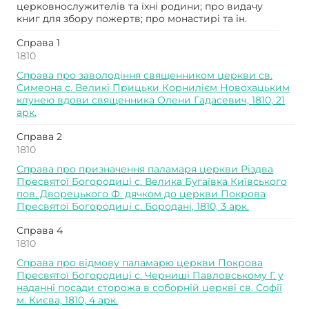
церковнослужителів та їхні родини; про видачу
книг для збору пожертв; про монастирі та ін.
Справа 1
1810
Справа про заволодіння священником церкви св.
Симеона с. Великі Прицьки Корнилієм Новохацьким
клунею вдови священника Олени Гадасевич, 1810, 21
арк.
Справа 2
1810
Справа про призначення паламаря церкви Різдва
Пресвятої Богородиці с. Велика Бугаївка Київського
пов. Дворецького Ф. дячком до церкви Покрова
Пресвятої Богородиці с. Бородані, 1810, 3 арк.
Справа 4
1810
Справа про відмову паламарю церкви Покрова
Пресвятої Богородиці с. Черниші Павловському Г. у
наданні посади сторожа в соборній церкві св. Софії
м. Києва, 1810, 4 арк.