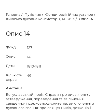
Головна
/
Путівник
/
Фонди релігійних установ
/
Київська духовна консисторія, м. Київ
/
Опис 14
Опис 14
Фонд
127
Опис
14
Дати
1810-1811
Кількість
49
справ
Анотація
Богуславський повіт. Справи про висвячення,
затвердження, переведення та звільнення
священно- і церковнослужителів; виключення з
духовного звання; про священників, дияконів і