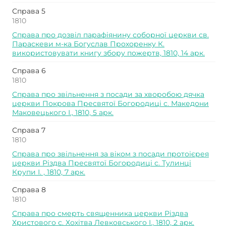
Справа 5
1810
Справа про дозвіл парафіянину соборної церкви св.
Параскеви м-ка Богуслав Прохоренку К.
використовувати книгу збору пожертв, 1810, 14 арк.
Справа 6
1810
Справа про звільнення з посади за хворобою дячка
церкви Покрова Пресвятої Богородиці с. Македони
Маковецького І., 1810, 5 арк.
Справа 7
1810
Справа про звільнення за віком з посади протоієрея
церкви Різдва Пресвятої Богородиці с. Тулинці
Крупи І. , 1810, 7 арк.
Справа 8
1810
Справа про смерть священника церкви Різдва
Христового с. Хохітва Левковського І., 1810, 2 арк.