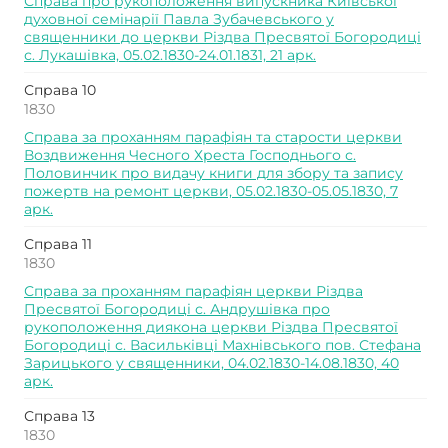
Справа про рукоположення випускника Київської
духовної семінарії Павла Зубачевського у
священники до церкви Різдва Пресвятої Богородиці
с. Лукашівка, 05.02.1830-24.01.1831, 21 арк.
Справа 10
1830
Справа за проханням парафіян та старости церкви
Воздвиження Чесного Хреста Господнього с.
Половинчик про видачу книги для збору та запису
пожертв на ремонт церкви, 05.02.1830-05.05.1830, 7
арк.
Справа 11
1830
Справа за проханням парафіян церкви Різдва
Пресвятої Богородиці с. Андрушівка про
рукоположення диякона церкви Різдва Пресвятої
Богородиці с. Васильківці Махнівського пов. Стефана
Зарицького у священники, 04.02.1830-14.08.1830, 40
арк.
Справа 13
1830