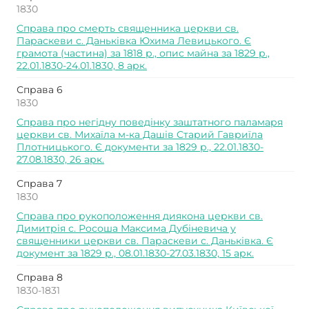
1830
Справа про смерть священника церкви св.
Параскеви с. Даньківка Юхима Левицького. Є
грамота (частина) за 1818 р., опис майна за 1829 р.,
22.01.1830-24.01.1830, 8 арк.
Справа 6
1830
Справа про негідну поведінку заштатного паламаря
церкви св. Михаїла м-ка Дашів Старий Гавриїла
Плотницького. Є документи за 1829 р., 22.01.1830-
27.08.1830, 26 арк.
Справа 7
1830
Справа про рукоположення диякона церкви св.
Димитрія с. Росоша Максима Дубіневича у
священники церкви св. Параскеви с. Даньківка. Є
документ за 1829 р., 08.01.1830-27.03.1830, 15 арк.
Справа 8
1830-1831