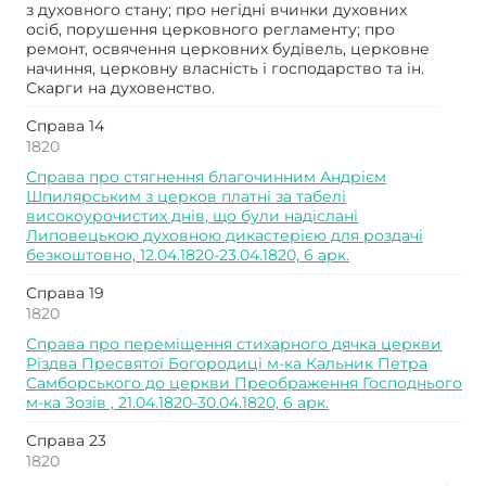
з духовного стану; про негідні вчинки духовних
осіб, порушення церковного регламенту; про
ремонт, освячення церковних будівель, церковне
начиння, церковну власність і господарство та ін.
Скарги на духовенство.
Справа 14
1820
Справа про стягнення благочинним Андрієм
Шпилярським з церков платні за табелі
високоурочистих днів, що були надіслані
Липовецькою духовною дикастерією для роздачі
безкоштовно, 12.04.1820-23.04.1820, 6 арк.
Справа 19
1820
Справа про переміщення стихарного дячка церкви
Різдва Пресвятої Богородиці м-ка Кальник Петра
Самборського до церкви Преображення Господнього
м-ка Зозів , 21.04.1820-30.04.1820, 6 арк.
Справа 23
1820