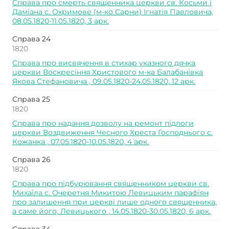
Справа про смерть священника церкви св. Косьми і
Даміана с. Охримове (м-ко Сарни) Ігнатія Павловича,
08.05.1820-11.05.1820, 3 арк.
Справа 24
1820
Справа про висвячення в стихар указного дячка
церкви Воскресіння Христового м-ка Балабанівка
Якова Стефановича , 09.05.1820-24.05.1820, 12 арк.
Справа 25
1820
Справа про надання дозволу на ремонт підлоги
церкви Воздвиження Чесного Хреста Господнього с.
Кожанка , 07.05.1820-10.05.1820, 4 арк.
Справа 26
1820
Справа про підбурювання священником церкви св.
Михаїла с. Очеретня Микитою Левицьким парафіян
про залишення при церкві лише одного священника,
а саме його, Левицького , 14.05.1820-30.05.1820, 6 арк.