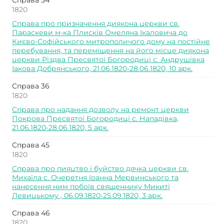
Справа 34
1820
Справа про призначення диякона церкви св.
Параскеви м-ка Плисків Омеляна Ікаловича до
Києво-Софійського митрополичого дому на постійне
перебування, та переміщення на його місце диякона
церкви Різдва Пресвятої Богородиці с. Андрушівка
Іакова Добрянського, 21.06.1820-28.06.1820, 10 арк.
Справа 36
1820
Справа про надання дозволу на ремонт церкви
Покрова Пресвятої Богородиці с. Нападівка,
21.06.1820-28.06.1820, 5 арк.
Справа 45
1820
Справа про пияцтво і буйство дячка церкви св.
Михаїла с. Очеретня Іоанна Мервинського та
нанесення ним побоїв священнику Микиті
Левицькому , 06.09.1820-25.09.1820, 3 арк.
Справа 46
1820