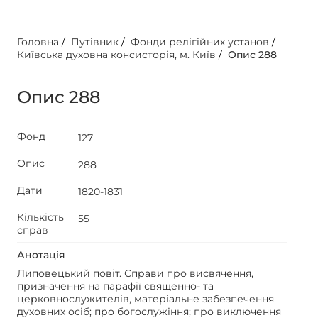
Головна
/
Путівник
/
Фонди релігійних установ
/
Київська духовна консисторія, м. Київ
/
Опис 288
Опис 288
Фонд
127
Опис
288
Дати
1820-1831
Кількість
55
справ
Анотація
Липовецький повіт. Справи про висвячення,
призначення на парафії священно- та
церковнослужителів, матеріальне забезпечення
духовних осіб; про богослужіння; про виключення