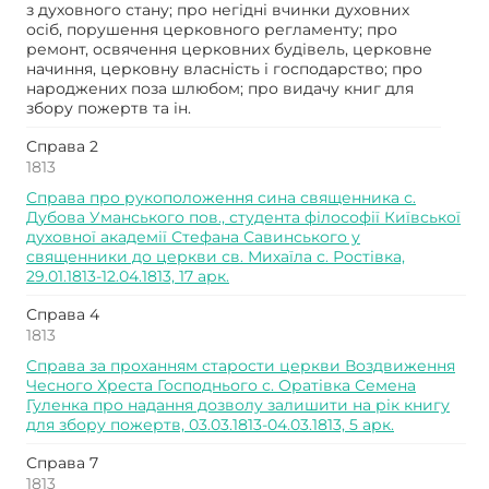
з духовного стану; про негідні вчинки духовних
осіб, порушення церковного регламенту; про
ремонт, освячення церковних будівель, церковне
начиння, церковну власність і господарство; про
народжених поза шлюбом; про видачу книг для
збору пожертв та ін.
Справа 2
1813
Справа про рукоположення сина священника с.
Дубова Уманського пов., студента філософії Київської
духовної академії Стефана Савинського у
священники до церкви св. Михаїла с. Ростівка,
29.01.1813-12.04.1813, 17 арк.
Справа 4
1813
Справа за проханням старости церкви Воздвиження
Чесного Хреста Господнього с. Оратівка Семена
Гуленка про надання дозволу залишити на рік книгу
для збору пожертв, 03.03.1813-04.03.1813, 5 арк.
Справа 7
1813