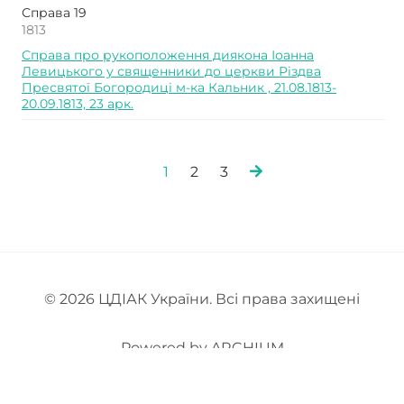
Справа 19
1813
Справа про рукоположення диякона Іоанна
Левицького у священники до церкви Різдва
Пресвятої Богородиці м-ка Кальник , 21.08.1813-
20.09.1813, 23 арк.
1
2
3
© 2026
ЦДІАК України
. Всі права захищені
Powered by
ARCHIUM