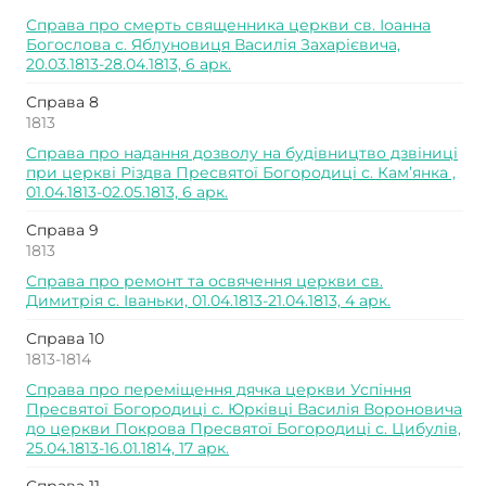
Справа про смерть священника церкви св. Іоанна
Богослова с. Яблуновиця Василія Захарієвича,
20.03.1813-28.04.1813, 6 арк.
Справа 8
1813
Справа про надання дозволу на будівництво дзвіниці
при церкві Різдва Пресвятої Богородиці с. Кам’янка ,
01.04.1813-02.05.1813, 6 арк.
Справа 9
1813
Справа про ремонт та освячення церкви св.
Димитрія с. Іваньки, 01.04.1813-21.04.1813, 4 арк.
Справа 10
1813-1814
Справа про переміщення дячка церкви Успіння
Пресвятої Богородиці с. Юрківці Василія Вороновича
до церкви Покрова Пресвятої Богородиці с. Цибулів,
25.04.1813-16.01.1814, 17 арк.