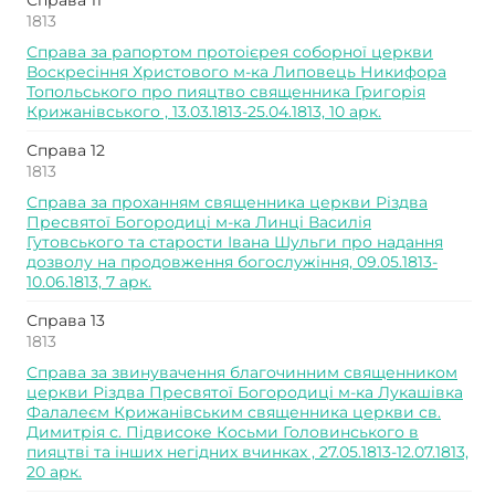
Справа 11
1813
Справа за рапортом протоієрея соборної церкви
Воскресіння Христового м-ка Липовець Никифора
Топольського про пияцтво священника Григорія
Крижанівського , 13.03.1813-25.04.1813, 10 арк.
Справа 12
1813
Справа за проханням священника церкви Різдва
Пресвятої Богородиці м-ка Линці Василія
Гутовського та старости Івана Шульги про надання
дозволу на продовження богослужіння, 09.05.1813-
10.06.1813, 7 арк.
Справа 13
1813
Справа за звинувачення благочинним священником
церкви Різдва Пресвятої Богородиці м-ка Лукашівка
Фалалеєм Крижанівським священника церкви св.
Димитрія с. Підвисоке Косьми Головинського в
пияцтві та інших негідних вчинках , 27.05.1813-12.07.1813,
20 арк.