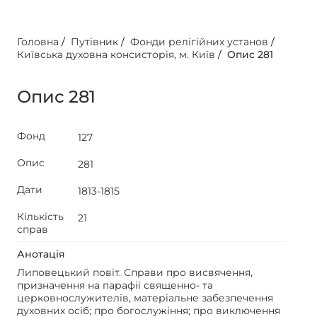
Головна
/
Путівник
/
Фонди релігійних установ
/
Київська духовна консисторія, м. Київ
/
Опис 281
Опис 281
Фонд
127
Опис
281
Дати
1813-1815
Кількість
21
справ
Анотація
Липовецький повіт. Справи про висвячення,
призначення на парафії священно- та
церковнослужителів, матеріальне забезпечення
духовних осіб; про богослужіння; про виключення