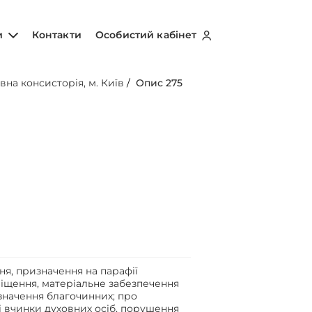
и
Контакти
Особистий кабінет
вна консисторія, м. Київ
/
Опис 275
я, призначення на парафії
іщення, матеріальне забезпечення
изначення благочинних; про
і вчинки духовних осіб, порушення