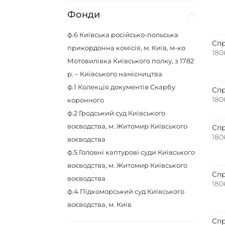
Фонди
ф.6
Київська російсько-польська
Спр
прикордонна комісія, м. Київ, м-ко
180
Мотовилівка Київського полку, з 1782
р. – Київського намісництва
ф.1
Колекція документів Скарбу
Спр
180
коронного
ф.2
Гродський суд Київського
воєводства, м. Житомир Київського
Спр
180
воєводства
ф.5
Головні каптурові суди Київського
воєводства, м. Житомир Київського
Спр
воєводства
180
ф.4
Підкоморський суд Київського
воєводства, м. Київ
Спр