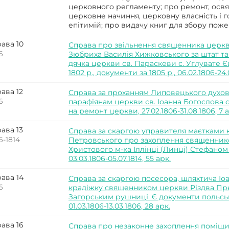
церковного регламенту; про ремонт, освя
церковне начиння, церковну власність і 
епітимій; про видачу книг для збору пожер
ава 10
Справа про звільнення священника церкви
6
Зюбриха Василія Хижковського за штат т
дячка церкви св. Параскеви с. Углувате Єв
1802 р., документи за 1805 р., 06.02.1806-24.
ава 12
Справа за проханням Липовецького духов
6
парафіянам церкви св. Іоанна Богослова 
на ремонт церкви, 27.02.1806-31.08.1806, 7 а
ава 13
Справа за скаргою управителя маєтками 
6-1814
Петровського про захоплення священник
Христового м-ка Іллінці (Линці) Стефаном
03.03.1806-05.07.1814, 55 арк.
ава 14
Справа за скаргою посесора, шляхтича Іо
6
крадіжку священником церкви Різдва Прес
Загорським рушниці. Є документи польсько
01.03.1806-13.03.1806, 28 арк.
ава 16
Справа про незаконне захоплення поміщи