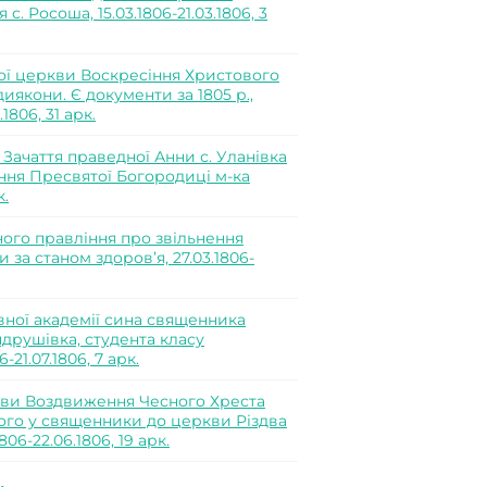
 Росоша, 15.03.1806-21.03.1806, 3
ої церкви Воскресіння Христового
якони. Є документи за 1805 р.,
1806, 31 арк.
ачаття праведної Анни с. Уланівка
ння Пресвятої Богородиці м-ка
к.
ого правління про звільнення
за станом здоров’я, 27.03.1806-
вної академії сина священника
друшівка, студента класу
21.07.1806, 7 арк.
ви Воздвиження Чесного Хреста
кого у священники до церкви Різдва
06-22.06.1806, 19 арк.