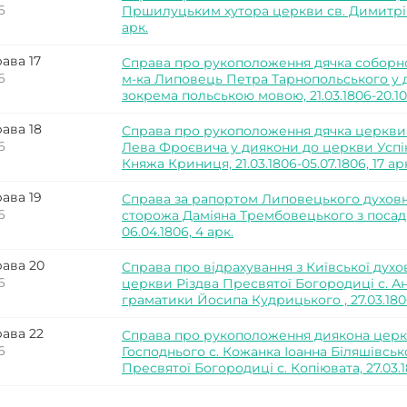
6
Пршилуцьким хутора церкви св. Димитрія с.
арк.
ава 17
Справа про рукоположення дячка соборн
6
м-ка Липовець Петра Тарнопольського у ди
зокрема польською мовою, 21.03.1806-20.10.
ава 18
Справа про рукоположення дячка церкви З
6
Лева Фроєвича у диякони до церкви Успі
Княжа Криниця, 21.03.1806-05.07.1806, 17 ар
ава 19
Справа за рапортом Липовецького духовн
6
сторожа Даміяна Трембовецького з посади 
06.04.1806, 4 арк.
ава 20
Справа про відрахування з Київської духо
6
церкви Різдва Пресвятої Богородиці с. Ан
граматики Йосипа Кудрицького , 27.03.1806-
ава 22
Справа про рукоположення диякона церк
6
Господнього с. Кожанка Іоанна Біляшівсь
Пресвятої Богородиці с. Копіювата, 27.03.18