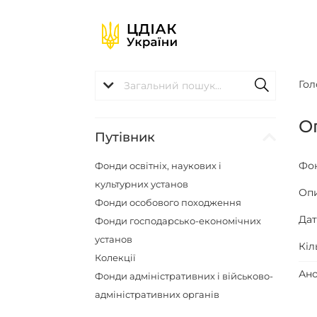
Гол
О
Путівник
Фо
Фонди освітніх, наукових і
культурних установ
Оп
Фонди особового походження
Да
Фонди господарсько-економічних
установ
Кіл
Колекції
Ано
Фонди адміністративних і військово-
адміністративних органів