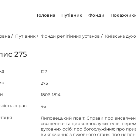
Головна
Путівник
Фонди
Покажчик
овна
/
Путівник
/
Фонди релігійних установ
/
Київська духо
пис 275
нд
127
ис
275
ти
1806-1814
ькість справ
46
тація
Липовецький повіт. Справи про висвяченн
священно- та церковнослужителів, перем
духовних осіб; про богослужіння; про пр
виключення з духовного стану; про негідн