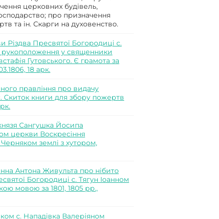
чення церковних будівель,
господарство; про призначення
тв та ін. Скарги на духовенство.
 Різдва Пресвятої Богородиці с.
а рукоположення у священники
стафія Гутовського. Є грамота за
03.1806, 18 арк.
ного правління про видачу
с. Скиток книги для збору пожертв
рк.
князя Сангушка Йосипа
ом церкви Воскресіння
 Черняком землі з хутором,
анна Антона Живульта про нібито
вятої Богородиці с. Тягун Іоанном
ю мовою за 1801, 1805 рр.,
ком с. Нападівка Валеріяном