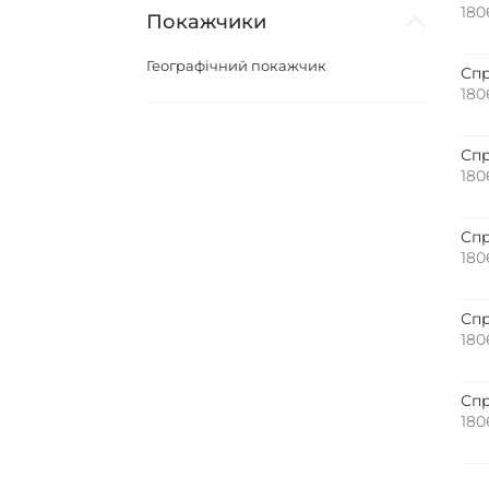
180
Покажчики
Географічний покажчик
Спр
180
Спр
180
Спр
180
Спр
180
Спр
180