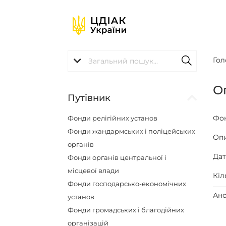
Гол
О
Путівник
Фо
Фонди релігійних установ
Фонди жандармських і поліцейських
Оп
органів
Да
Фонди органів центральної і
місцевої влади
Кіл
Фонди господарсько-економічних
Ано
установ
Фонди громадських і благодійних
організацій