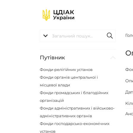
Гол
Оп
Путівник
Фо
Фонди релігійних установ
Фонди органів центральної і
Оп
місцевої влади
Да
Фонди громадських і благодійних
організацій
Кіл
Фонди адміністративних і військово-
Ано
адміністративних органів
Фонди господарсько-економічних
установ