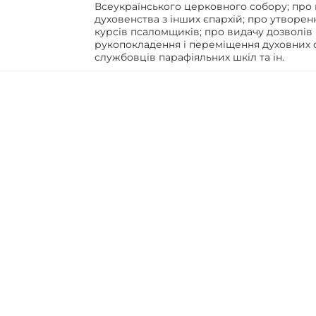
Всеукраїнського церковного собору; про 
духовенства з інших єпархій; про утворен
курсів псаломщиків; про видачу дозволів 
рукопокладення і переміщення духовних о
службовців парафіяльних шкіл та ін.