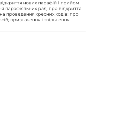
відкриття нових парафій і прийом
ня парафіяльних рад; про відкриття
на проведення хресних ходів; про
сіб; призначення і звільнення