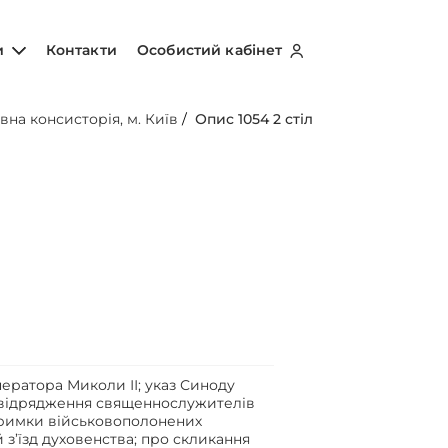
и
Контакти
Особистий кабінет
вна консисторія, м. Київ
/
Опис 1054 2 стіл
ератора Миколи ІІ; указ Синоду
о відрядження священнослужителів
дтримки військовополонених
 з’їзд духовенства; про скликання