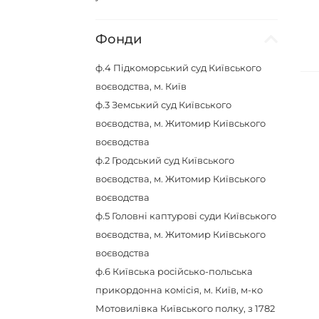
Фонди
ф.4
Підкоморський суд Київського
воєводства, м. Київ
ф.3
Земський суд Київського
воєводства, м. Житомир Київського
воєводства
ф.2
Гродський суд Київського
воєводства, м. Житомир Київського
воєводства
ф.5
Головні каптурові суди Київського
воєводства, м. Житомир Київського
воєводства
ф.6
Київська російсько-польська
прикордонна комісія, м. Київ, м-ко
Мотовилівка Київського полку, з 1782