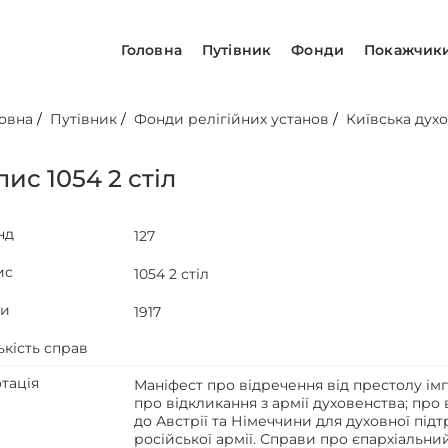
Головна
Путівник
Фонди
Покажчик
овна
/
Путівник
/
Фонди релігійних установ
/
Київська духо
ис 1054 2 стіл
нд
127
ис
1054 2 стіл
ти
1917
ькість справ
тація
Маніфест про відречення від престолу імп
про відкликання з армії духовенства; пр
до Австрії та Німеччини для духовної пі
російської армії. Справи про єпархіальний