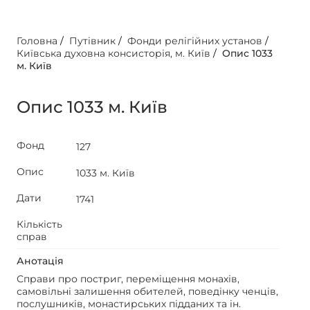
Головна
/
Путівник
/
Фонди релігійних установ
/
Київська духовна консисторія, м. Київ
/
Опис 1033
м. Київ
Опис 1033 м. Київ
Фонд
127
Опис
1033 м. Київ
Дати
1741
Кількість
справ
Анотація
Справи про постриг, переміщення монахів,
самовільні залишення обителей, поведінку ченців,
послушників, монастирських підданих та ін.