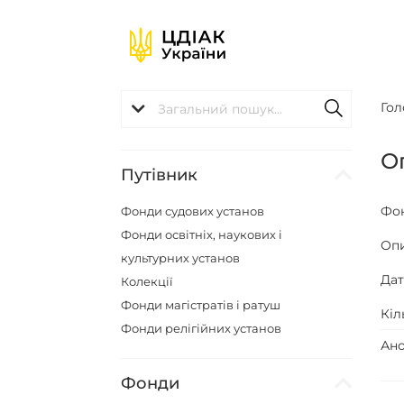
Гол
Оп
Путівник
Фо
Фонди судових установ
Фонди освітніх, наукових і
Оп
культурних установ
Да
Колекції
Фонди магістратів і ратуш
Кіл
Фонди релігійних установ
Ано
Фонди