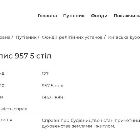
Головна
Путівник
Фонди
Покажчик
овна
/
Путівник
/
Фонди релігійних установ
/
Київська духо
ис 957 5 стіл
нд
127
ис
957 5 стіл
ти
1843-1889
ькість справ
тація
Справи про будівництво і стан причетниц
духовенства землями і житлом.