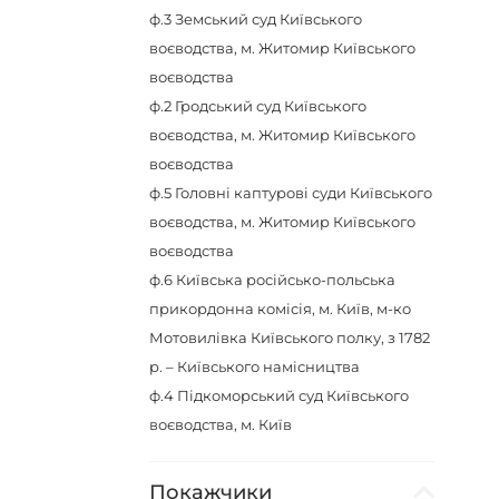
ф.3
Земський суд Київського
воєводства, м. Житомир Київського
воєводства
ф.2
Гродський суд Київського
воєводства, м. Житомир Київського
воєводства
ф.5
Головні каптурові суди Київського
воєводства, м. Житомир Київського
воєводства
ф.6
Київська російсько-польська
прикордонна комісія, м. Київ, м-ко
Мотовилівка Київського полку, з 1782
р. – Київського намісництва
ф.4
Підкоморський суд Київського
воєводства, м. Київ
Покажчики