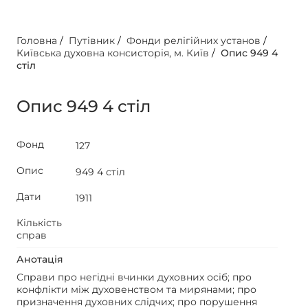
Головна
/
Путівник
/
Фонди релігійних установ
/
Київська духовна консисторія, м. Київ
/
Опис 949 4
стіл
Опис 949 4 стіл
Фонд
127
Опис
949 4 стіл
Дати
1911
Кількість
справ
Анотація
Справи про негідні вчинки духовних осіб; про
конфлікти між духовенством та мирянами; про
призначення духовних слідчих; про порушення