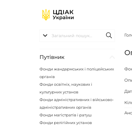
Гол
О
Путівник
Фо
Фонди жандармських і поліцейських
органів
Оп
Фонди освітніх, наукових і
Да
культурних установ
Фонди адміністративних і військово-
Кіл
адміністративних органів
Ано
Фонди магістратів і ратуш
Фонди релігійних установ