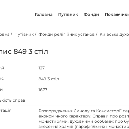
Головна
Путівник
Фонди
Покажчик
овна
/
Путівник
/
Фонди релігійних установ
/
Київська духо
пис 849 3 стіл
нд
127
ис
849 3 стіл
ти
1877
ькість справ
тація
Розпорядження Синоду та Консисторії пе
економічного характеру. Справи про розп
монастирями, духовними особами; про бу
знесення храмів (парафіяльних і монастир