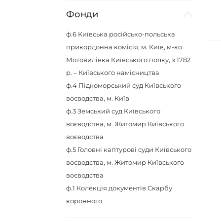
Фонди
ф.6
Київська російсько-польська
прикордонна комісія, м. Київ, м-ко
Мотовилівка Київського полку, з 1782
р. – Київського намісництва
ф.4
Підкоморський суд Київського
воєводства, м. Київ
ф.3
Земський суд Київського
воєводства, м. Житомир Київського
воєводства
ф.5
Головні каптурові суди Київського
воєводства, м. Житомир Київського
воєводства
ф.1
Колекція документів Скарбу
коронного