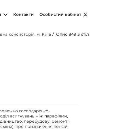
и
Контакти
Особистий кабінет
вна консисторія, м. Київ
/
Опис 849 3 стіл
реважно господарсько-
оділ асигнувань між парафіями,
дівництво, перебудову, ремонт і
ських); про призначення пенсій