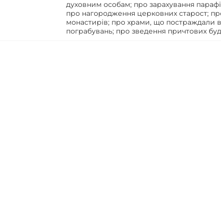
духовним особам; про зарахування парафі
про нагородження церковних старост; про
монастирів; про храми, що постраждали в
пограбувань; про зведення причтових буді