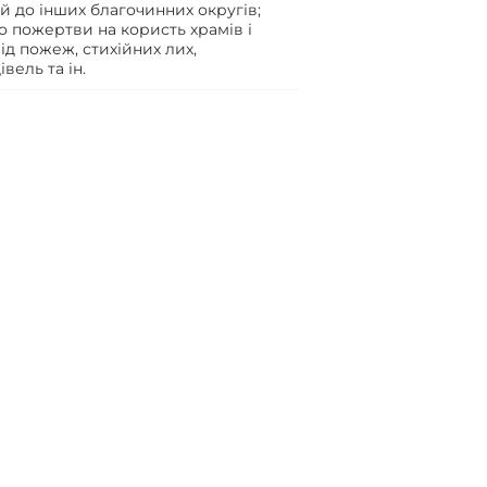
й до інших благочинних округів;
 пожертви на користь храмів і
ід пожеж, стихійних лих,
вель та ін.