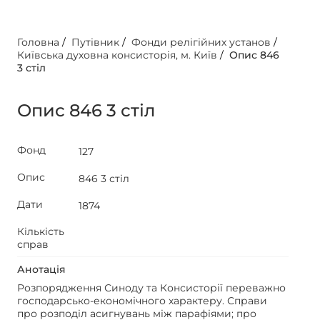
Головна
/
Путівник
/
Фонди релігійних установ
/
Київська духовна консисторія, м. Київ
/
Опис 846
3 стіл
Опис 846 3 стіл
Фонд
127
Опис
846 3 стіл
Дати
1874
Кількість
справ
Анотація
Розпорядження Синоду та Консисторії переважно
господарсько-економічного характеру. Справи
про розподіл асигнувань між парафіями; про