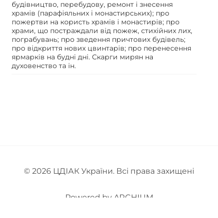
будівництво, перебудову, ремонт і знесення
храмів (парафіяльних і монастирських); про
пожертви на користь храмів і монастирів; про
храми, що постраждали від пожеж, стихійних лих,
пограбувань; про зведення причтових будівель;
про відкриття нових цвинтарів; про перенесення
ярмарків на будні дні. Скарги мирян на
духовенство та ін.
© 2026
ЦДІАК України
. Всі права захищені
Powered by
ARCHIUM