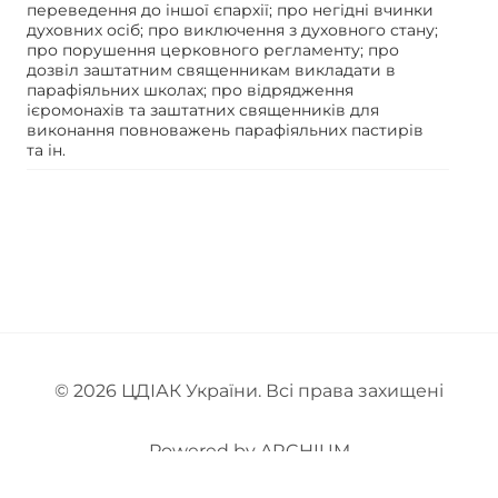
переведення до іншої єпархії; про негідні вчинки
духовних осіб; про виключення з духовного стану;
про порушення церковного регламенту; про
дозвіл заштатним священникам викладати в
парафіяльних школах; про відрядження
ієромонахів та заштатних священників для
виконання повноважень парафіяльних пастирів
та ін.
© 2026
ЦДІАК України
. Всі права захищені
Powered by
ARCHIUM