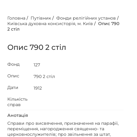
Головна
/
Путівник
/
Фонди релігійних установ
/
Київська духовна консисторія, м. Київ
/
Опис 790
2 стіл
Опис 790 2 стіл
Фонд
127
Опис
790 2 стіл
Дати
1912
Кількість
справ
Анотація
Справи про висвячення, призначення на парафії,
переміщення, нагородження священно- та
церковнослужителів; про звільнення за штат,