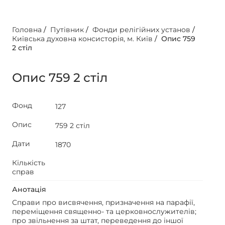
Головна
/
Путівник
/
Фонди релігійних установ
/
Київська духовна консисторія, м. Київ
/
Опис 759
2 стіл
Опис 759 2 стіл
Фонд
127
Опис
759 2 стіл
Дати
1870
Кількість
справ
Анотація
Справи про висвячення, призначення на парафії,
переміщення священно- та церковнослужителів;
про звільнення за штат, переведення до іншої