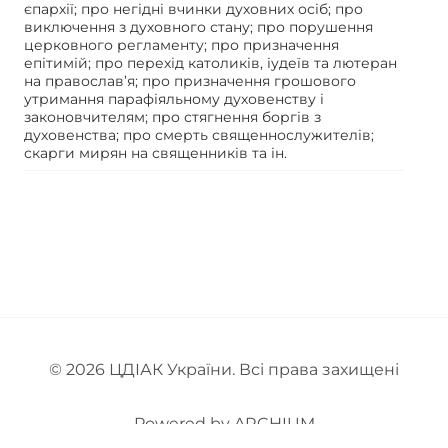
єпархії; про негідні вчинки духовних осіб; про
виключення з духовного стану; про порушення
церковного регламенту; про призначення
епітимій; про перехід католиків, іудеїв та лютеран
на православ’я; про призначення грошового
утримання парафіяльному духовенству і
законовчителям; про стягнення боргів з
духовенства; про смерть священнослужителів;
скарги мирян на священників та ін.
© 2026
ЦДІАК України
. Всі права захищені
Powered by
ARCHIUM