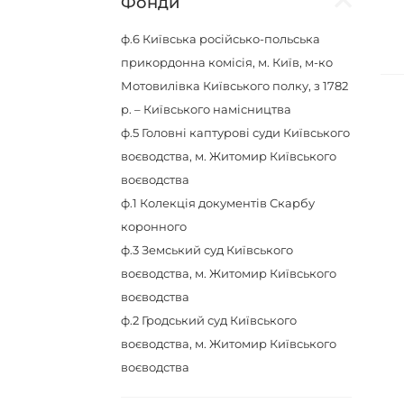
Фонди
ф.6
Київська російсько-польська
прикордонна комісія, м. Київ, м-ко
Мотовилівка Київського полку, з 1782
р. – Київського намісництва
ф.5
Головні каптурові суди Київського
воєводства, м. Житомир Київського
воєводства
ф.1
Колекція документів Скарбу
коронного
ф.3
Земський суд Київського
воєводства, м. Житомир Київського
воєводства
ф.2
Гродський суд Київського
воєводства, м. Житомир Київського
воєводства