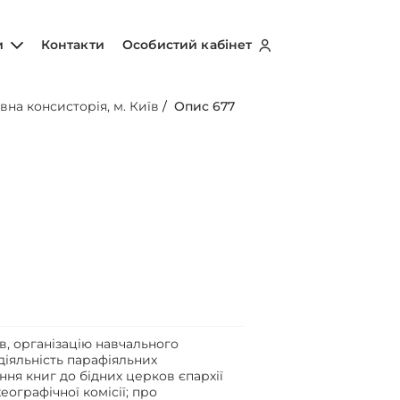
и
Контакти
Особистий кабінет
вна консисторія, м. Київ
/
Опис 677
в, організацію навчального
діяльність парафіяльних
ння книг до бідних церков єпархії
еографічної комісії; про