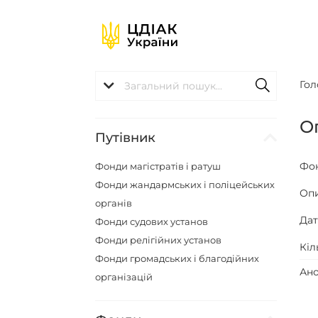
Гол
О
Путівник
Фо
Фонди магістратів і ратуш
Фонди жандармських і поліцейських
Оп
органів
Да
Фонди судових установ
Фонди релігійних установ
Кіл
Фонди громадських і благодійних
Ано
організацій