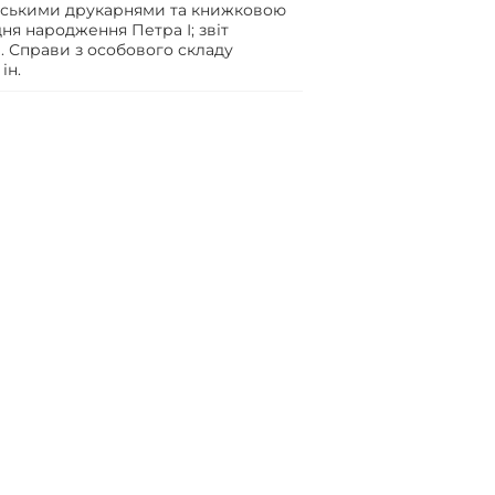
ївськими друкарнями та книжковою
дня народження Петра І; звіт
. Справи з особового складу
ін.