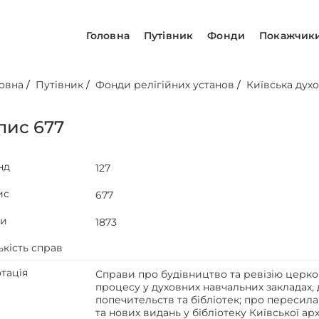
Головна
Путівник
Фонди
Покажчик
овна
/
Путівник
/
Фонди релігійних установ
/
Київська духо
пис 677
нд
127
ис
677
ти
1873
ькість справ
тація
Справи про будівництво та ревізію церко
процесу у духовних навчальних закладах, 
попечительств та бібліотек; про пересила
та нових видань у бібліотеку Київської арх