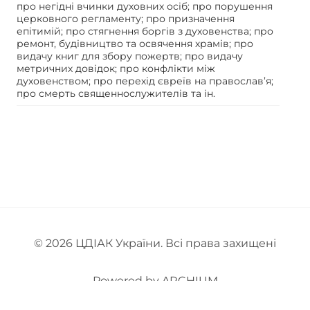
про негідні вчинки духовних осіб; про порушення
церковного регламенту; про призначення
епітимій; про стягнення боргів з духовенства; про
ремонт, будівництво та освячення храмів; про
видачу книг для збору пожертв; про видачу
метричних довідок; про конфлікти між
духовенством; про перехід євреїв на православ’я;
про смерть священнослужителів та ін.
© 2026
ЦДІАК України
. Всі права захищені
Powered by
ARCHIUM