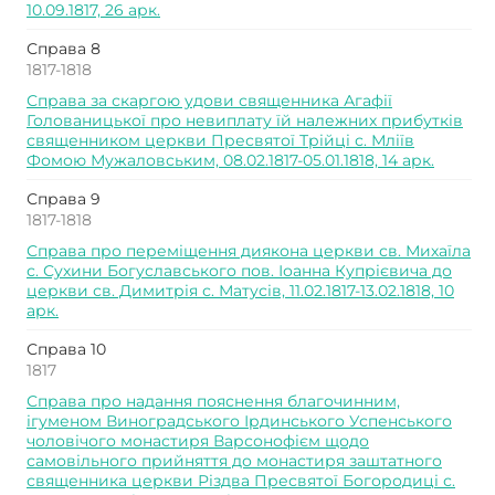
10.09.1817, 26 арк.
Справа 8
1817-1818
Справа за скаргою удови священника Агафії
Голованицької про невиплату їй належних прибутків
священником церкви Пресвятої Трійці с. Мліїв
Фомою Мужаловським, 08.02.1817-05.01.1818, 14 арк.
Справа 9
1817-1818
Справа про переміщення диякона церкви св. Михаїла
с. Сухини Богуславського пов. Іоанна Купрієвича до
церкви св. Димитрія с. Матусів, 11.02.1817-13.02.1818, 10
арк.
Справа 10
1817
Справа про надання пояснення благочинним,
ігуменом Виноградського Ірдинського Успенського
чоловічого монастиря Варсонофієм щодо
самовільного прийняття до монастиря заштатного
священника церкви Різдва Пресвятої Богородиці с.