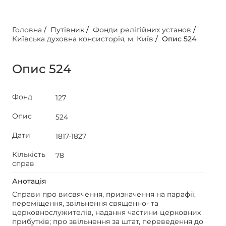
Головна
/
Путівник
/
Фонди релігійних установ
/
Київська духовна консисторія, м. Київ
/
Опис 524
Опис 524
Фонд
127
Опис
524
Дати
1817-1827
Кількість
78
справ
Анотація
Справи про висвячення, призначення на парафії,
переміщення, звільнення священно- та
церковнослужителів, надання частини церковних
прибутків; про звільнення за штат, переведення до