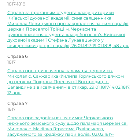
1817-1818
Справа за проханням студента класу риторики
Київської духовної академії, сина священника
Миколая Левицького про закріплення за ним парафії
церкви Пресвятої Трійці м. Черкаси та
рукоположення студента класу богослів’я Київської
духовної академії Стефана Лукавецького у
священники до цієї парафії, 26.01.1817-19.01.1818, 48 арк.
Справа 6
1817
Справа про призначення паламаря церкви св.
Миколая с. Санжариха Филипа Горянського дячком
до церкви Покрова Пресвятої Богородиці с.
Баландине з висвяченням в стихар, 29.01.1817-14.02.1817,
12 арк.
Справа 7
1817
Справа про задовільнення вимог Черкаського
нижнього земського суду щодо паламаря церкви св.
Миколая с. Макіївка Герасима Дяківського,
засудженого за крадіжку пари волів, 02.02.1817-