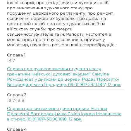
іншої єпархії; про негідні вчинки духовних осіб;
про виключення з духовного стану; про
порушення церковного регламенту; про ремонт,
освячення церковних будівель; про дозвіл на
повторний шлюб; про вступ духовних осіб на
військову службу; про смерть
священнослужителів та ін. Рапорти настоятелів
монастирів про втечу насельників, прийом у
монастир, наявність розкольників-старообрядців.
Справа 1
1817
Справа про рукоположення студента класу
граматики Київської духовної академії Самуїла
Ромоданова у диякони до церкви Різдва Пресвятої
Богородиці м-ка Городище, 09.01.1817-29.11.1817, 12 арк.
Справа 2
1817-1818
Справа про висвячення дячка церкви Успіння
Пресвятої Богородиці м-ка Сміла Іоанна Мелешкова
в стихар, 19.01.1817-30.06.1818, 12 арк.
Справа 4