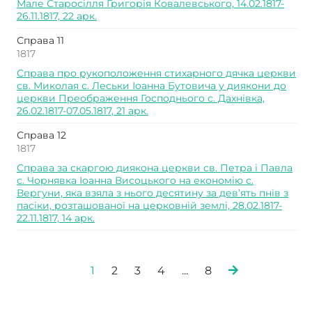
Мале Старосілля Григорія Ковалевського, 14.02.1817-
26.11.1817, 22 арк.
Справа 11
1817
Справа про рукоположення стихарного дячка церкви
св. Миколая с. Леськи Іоанна Бутовича у диякони до
церкви Преображення Господнього с. Дахнівка,
26.02.1817-07.05.1817, 21 арк.
Справа 12
1817
Справа за скаргою диякона церкви св. Петра і Павла
с. Чорнявка Іоанна Висоцького на економію с.
Вергуни, яка взяла з нього десятину за дев’ять пнів з
пасіки, розташованої на церковній землі, 28.02.1817-
22.11.1817, 14 арк.
1
2
3
4
...
8