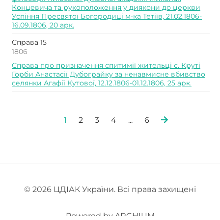
Концевича та рукоположення у диякони до церкви
Успіння Пресвятої Богородиці м-ка Тетіїв, 21.02.1806-
16.09.1806, 20 арк.
Справа 15
1806
Справа про призначення єпитимії жительці с. Круті
Горби Анастасії Дубограйку за ненавмисне вбивство
селянки Агафії Кутової, 12.12.1806-01.12.1806, 25 арк.
1
2
3
4
...
6
© 2026
ЦДІАК України
. Всі права захищені
Powered by
ARCHIUM