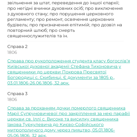
звільнення за штат, переведення до іншої єпархії;
про негідні вчинки духовних осіб; про виключення
з духовного стану; про порушення церковного
регламенту; про ремонт, освячення церковних
будівель; про призначення епітимій; про дозвіл на
повторний шлюб; про смерть
священнослужителів та ін.
Справа 2
1806
Справа про рукоположення студента класу богослів’я
Київської духовної академії Стефана Тихоновича у
священники до церкви Покрова Пресвятої
Богородиці с. Скибинці. Є документи за 1805 р.,
03.01.1806-26.06.1806, 32 арк.
Справа 3
1806
Справа за проханням дочки померлого священника
Марії Супруновичевої про закріплення за нею парафії
церкви св. Іллі с. Високе та висилку священника
Іакова Туркулевича до Києво-Софійського
митрополичого дому через пияцтво, 05.01.1806-
05.06.1806, 32 арк.