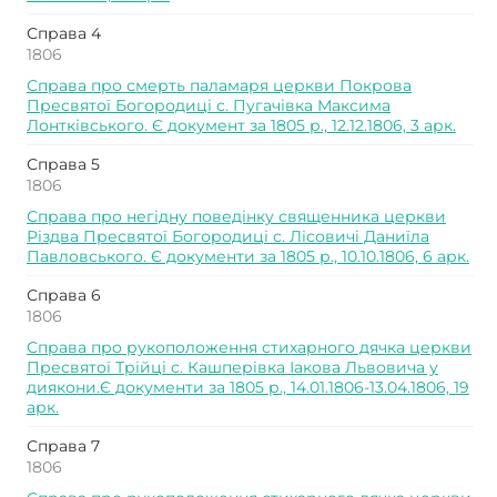
Справа 4
1806
Справа про смерть паламаря церкви Покрова
Пресвятої Богородиці с. Пугачівка Максима
Лонтківського. Є документ за 1805 р., 12.12.1806, 3 арк.
Справа 5
1806
Справа про негідну поведінку священника церкви
Різдва Пресвятої Богородиці с. Лісовичі Даниїла
Павловського. Є документи за 1805 р., 10.10.1806, 6 арк.
Справа 6
1806
Справа про рукоположення стихарного дячка церкви
Пресвятої Трійці с. Кашперівка Іакова Львовича у
диякони.Є документи за 1805 р., 14.01.1806-13.04.1806, 19
арк.
Справа 7
1806