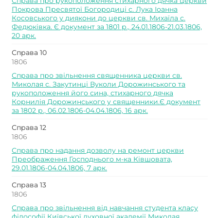
Справа про рукоположення стихарного дячка церкви
Покрова Пресвятої Богородиці с. Лука Іоанна
Косовського у диякони до церкви св. Михаїла с.
Федюківка. Є документ за 1801 р., 24.01.1806-21.03.1806,
20 арк.
Справа 10
1806
Справа про звільнення священника церкви св.
Миколая с. Закутинці Вуколи Дорожинського та
рукоположення його сина, стихарного дячка
Корнилія Дорожинського у священники.Є документ
за 1802 р., 06.02.1806-04.04.1806, 16 арк.
Справа 12
1806
Справа про надання дозволу на ремонт церкви
Преображення Господнього м-ка Ківшовата,
29.01.1806-04.04.1806, 7 арк.
Справа 13
1806
Справа про звільнення від навчання студента класу
філософії Київської духовної академії Миколая