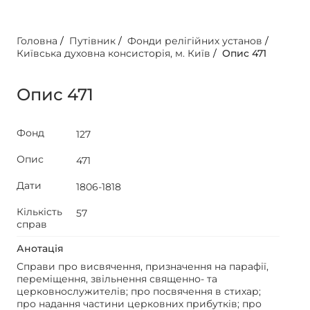
Головна
/
Путівник
/
Фонди релігійних установ
/
Київська духовна консисторія, м. Київ
/
Опис 471
Опис 471
Фонд
127
Опис
471
Дати
1806-1818
Кількість
57
справ
Анотація
Справи про висвячення, призначення на парафії,
переміщення, звільнення священно- та
церковнослужителів; про посвячення в стихар;
про надання частини церковних прибутків; про