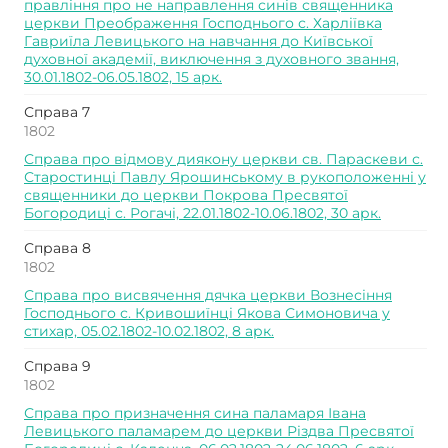
правління про не направлення синів священника
церкви Преображення Господнього с. Харліївка
Гавриїла Левицького на навчання до Київської
духовної академії, виключення з духовного звання,
30.01.1802-06.05.1802, 15 арк.
Справа 7
1802
Справа про відмову диякону церкви св. Параскеви с.
Старостинці Павлу Ярошинському в рукоположенні у
священники до церкви Покрова Пресвятої
Богородиці с. Рогачі, 22.01.1802-10.06.1802, 30 арк.
Справа 8
1802
Справа про висвячення дячка церкви Вознесіння
Господнього с. Кривошиїнці Якова Симоновича у
стихар, 05.02.1802-10.02.1802, 8 арк.
Справа 9
1802
Справа про призначення сина паламаря Івана
Левицького паламарем до церкви Різдва Пресвятої