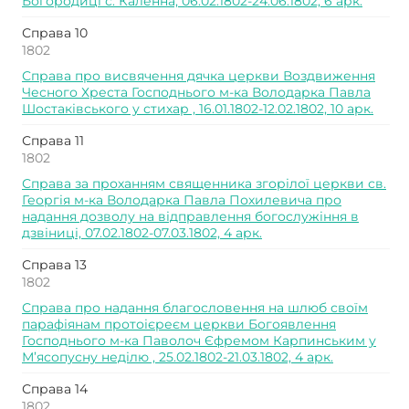
Богородиці с. Каленна, 06.02.1802-24.06.1802, 6 арк.
Справа 10
1802
Справа про висвячення дячка церкви Воздвиження
Чесного Хреста Господнього м-ка Володарка Павла
Шостаківського у стихар , 16.01.1802-12.02.1802, 10 арк.
Справа 11
1802
Справа за проханням священника згорілої церкви св.
Георгія м-ка Володарка Павла Похилевича про
надання дозволу на відправлення богослужіння в
дзвіниці, 07.02.1802-07.03.1802, 4 арк.
Справа 13
1802
Справа про надання благословення на шлюб своїм
парафіянам протоієреєм церкви Богоявлення
Господнього м-ка Паволоч Єфремом Карпинським у
М’ясопусну неділю , 25.02.1802-21.03.1802, 4 арк.
Справа 14
1802