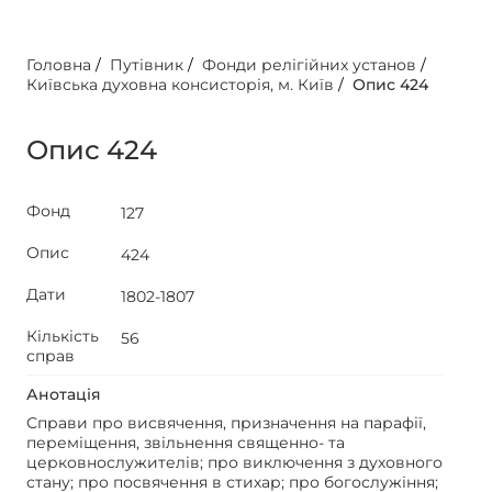
Головна
/
Путівник
/
Фонди релігійних установ
/
Київська духовна консисторія, м. Київ
/
Опис 424
Опис 424
Фонд
127
Опис
424
Дати
1802-1807
Кількість
56
справ
Анотація
Справи про висвячення, призначення на парафії,
переміщення, звільнення священно- та
церковнослужителів; про виключення з духовного
стану; про посвячення в стихар; про богослужіння;