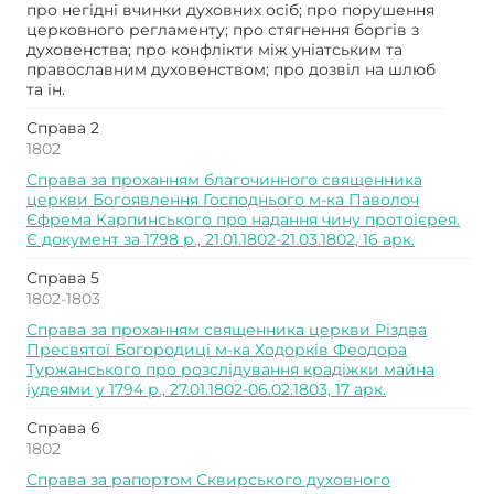
про негідні вчинки духовних осіб; про порушення
церковного регламенту; про стягнення боргів з
духовенства; про конфлікти між уніатським та
православним духовенством; про дозвіл на шлюб
та ін.
Справа 2
1802
Справа за проханням благочинного священника
церкви Богоявлення Господнього м-ка Паволоч
Єфрема Карпинського про надання чину протоієрея.
Є документ за 1798 р., 21.01.1802-21.03.1802, 16 арк.
Справа 5
1802-1803
Справа за проханням священника церкви Різдва
Пресвятої Богородиці м-ка Ходорків Феодора
Туржанського про розслідування крадіжки майна
іудеями у 1794 р., 27.01.1802-06.02.1803, 17 арк.
Справа 6
1802
Справа за рапортом Сквирського духовного