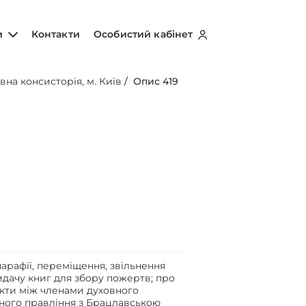
и
Контакти
Особистий кабінет
вна консисторія, м. Київ
/
Опис 419
арафії, переміщення, звільнення
дачу книг для збору пожертв; про
кти між членами духовного
вного правління з Брацлавською