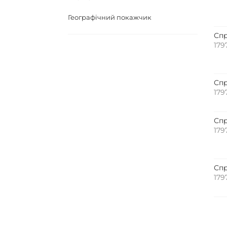
Географічний покажчик
Спр
179
Спр
179
Спр
179
Спр
179