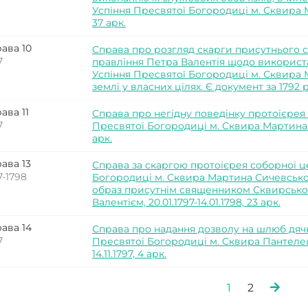
Успіння Пресвятої Богородиці м. Сквира Ма
37 арк.
ава 10
Справа про розгляд скарги присутнього 
7
правління Петра Валентія щодо використ
Успіння Пресвятої Богородиці м. Сквира
землі у власних цілях. Є документ за 1792 р., 
ава 11
Справа про негідну поведінку протоієрея
7
Пресвятої Богородиці м. Сквира Мартина Си
арк.
ава 13
Справа за скаргою протоієрея соборної ц
7-1798
Богородиці м. Сквира Мартина Сичевсько
образ присутнім священником Сквирсько
Валентієм, 20.01.1797-14.01.1798, 23 арк.
ава 14
Справа про надання дозволу на шлюб дяч
7
Пресвятої Богородиці м. Сквира Пантелей
14.11.1797, 4 арк.
1
2