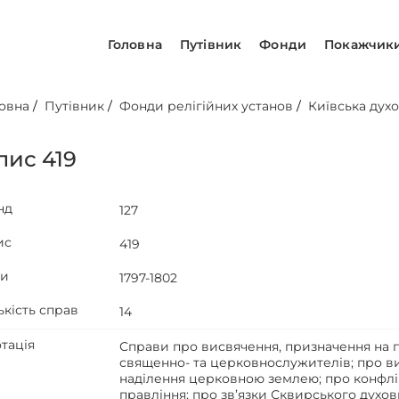
Головна
Путівник
Фонди
Покажчик
овна
/
Путівник
/
Фонди релігійних установ
/
Київська духо
пис 419
нд
127
ис
419
ти
1797-1802
ькість справ
14
тація
Справи про висвячення, призначення на п
священно- та церковнослужителів; про ви
наділення церковною землею; про конфлі
правління; про зв’язки Сквирського духо