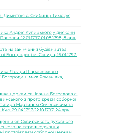
. Димитрія с. Скибинці Тимофія
ика Андрія Кулицького у диякони
олоч, 12.01.1797-01.08.1798, 8 арк.
ртв на закінчення будівництва
ї Богородиці м. Сквира, 16.01.1797-
ика Лазаря Шараєвського
 Богородиці м-ка Романівка,
ка церкви св. Іоанна Богослова с.
винського з протоієреєм соборної
 Сквира Мартином Сичевським та
, 29.04.1797-22.10.1797, 24 арк.
ященників Сквирського духовного
вського на перешкоджання
ені протоієреєм соборної церкви