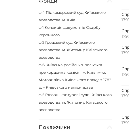
Фонди
ф.4
Підкоморський суд Київського
Спр
179
воєводства, м. Київ
ф.1
Колекція документів Скарбу
Спр
коронного
179
ф.2
Гродський суд Київського
Спр
воєводства, м. Житомир Київського
179
воєводства
ф.6
Київська російсько-польська
Спр
прикордонна комісія, м. Київ, м-ко
179
Мотовилівка Київського полку, з 1782
р. – Київського намісництва
Спр
ф.5
Головні каптурові суди Київського
179
воєводства, м. Житомир Київського
воєводства
Спр
179
Покажчики