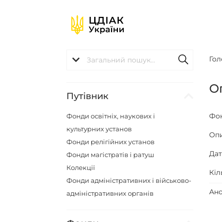
Гол
О
Путівник
Фо
Фонди освітніх, наукових і
культурних установ
Оп
Фонди релігійних установ
Да
Фонди магістратів і ратуш
Колекції
Кіл
Фонди адміністративних і військово-
Ано
адміністративних органів