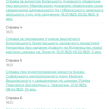
Справа за вимогою Київського духовного правління
про висилку Махнівським духовним правлінням сина
священника Шиманського до губернського нижнього
земського суду для свідчення, 16.01.1825-20.02.1825, 6
арк.
Справа 4
1825
Справа за проханням ігумена заштатного
Білилівського Георгіївського чоловічого монастиря
Никандра про надання дозволу на будівництво нової
кам’яної церкви св. Георгія, 15.01.1825-05.02.1825, 5 арк.
Справа 5
1825
Справа про рукоположення хориста Києво-
Софійського митрополичого дому Мойсея
Вишнівського у священники до церкви Різдва
Пресвятої Богородиці с. Чернички, 21.01.1825-
08.04.1825, 10 арк.
Справа 6
1825