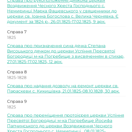
Справа про рукоположення диякона церкви
Воздвиження Чесного Хреста Господнього с.
Немиринці Марка Фащевського у священники до
церкви св. Іоанна Богослова с. Велика Чернявка. Є
документ за 1824 р., 26.01.1825-17.02.1825, 9 арк.
Справа 7
1825
Справа про призначення сина дячка Степана
Висоцького дячком до церкви Успіння Пресвятої
Богородиці м-ка Погребище з висвяченням в стихар,
27.01.1825-17.02.1825, 12 арк.
Справа 8
1825-1828
Справа про надання дозволу на ремонт церкви св.
Параскеви с. Кикишівка, 21.01.1825-08.10.1828, 30 арк.
Справа 9
1825
Справа про переміщення протоієрея церкви Успіння
Пресвятої Богородиці м-ка Погребище Йосифа
Папчинського до церкви Воздвиження Чесного
Хреста Господнього с. Немиринці , 08.01.1825-