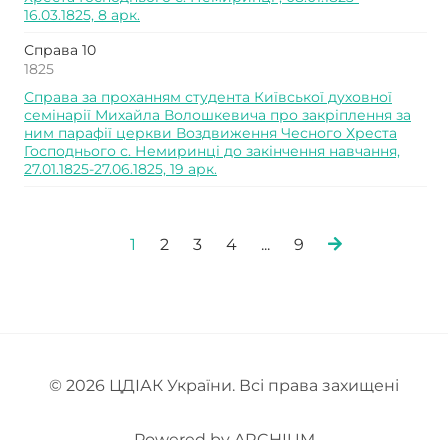
16.03.1825, 8 арк.
Справа 10
1825
Справа за проханням студента Київської духовної
семінарії Михайла Волошкевича про закріплення за
ним парафії церкви Воздвиження Чесного Хреста
Господнього с. Немиринці до закінчення навчання,
27.01.1825-27.06.1825, 19 арк.
1
2
3
4
...
9
© 2026
ЦДІАК України
. Всі права захищені
Powered by
ARCHIUM