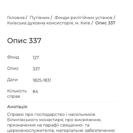
Головна
/
Путівник
/
Фонди релігійних установ
/
Київська духовна консисторія, м. Київ
/
Опис 337
Опис 337
Фонд
127
Опис
337
Дати
1825-1831
Кількість
84
справ
Анотація
Справи про господарство і насельників
Білилівського монастиря; про висвячення,
призначення на парафії священно- та
церковнослужителів, матеріальне забезпечення