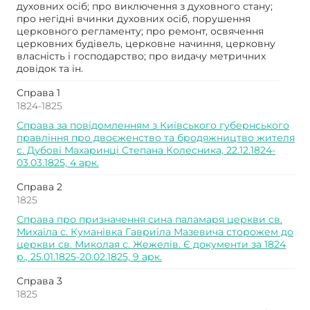
духовних осіб; про виключення з духовного стану;
про негідні вчинки духовних осіб, порушення
церковного регламенту; про ремонт, освячення
церковних будівель, церковне начиння, церковну
власність і господарство; про видачу метричних
довідок та ін.
Справа 1
1824-1825
Справа за повідомленням з Київського губернського
правління про двоєженство та бродяжництво жителя
с. Дубові Махаринці Степана Колесника, 22.12.1824-
03.03.1825, 4 арк.
Справа 2
1825
Справа про призначення сина паламаря церкви св.
Михаїла с. Куманівка Гавриїла Мазевича сторожем до
церкви св. Миколая с. Жежелів. Є документи за 1824
р., 25.01.1825-20.02.1825, 9 арк.
Справа 3
1825