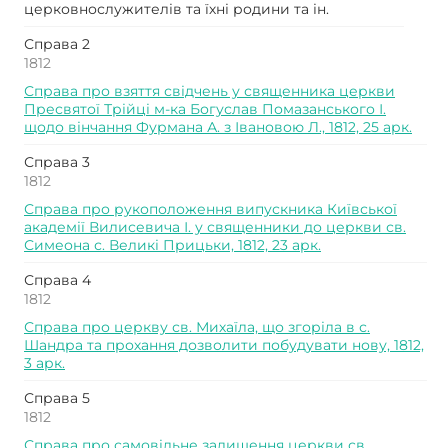
церковнослужителів та їхні родини та ін.
Справа 2
1812
Справа про взяття свідчень у священника церкви
Пресвятої Трійці м-ка Богуслав Помазанського І.
щодо вінчання Фурмана А. з Івановою Л., 1812, 25 арк.
Справа 3
1812
Справа про рукоположення випускника Київської
академії Вилисевича І. у священники до церкви св.
Симеона с. Великі Прицьки, 1812, 23 арк.
Справа 4
1812
Справа про церкву св. Михаїла, що згоріла в с.
Шандра та прохання дозволити побудувати нову, 1812,
3 арк.
Справа 5
1812
Справа про самовільне залишення церкви св.