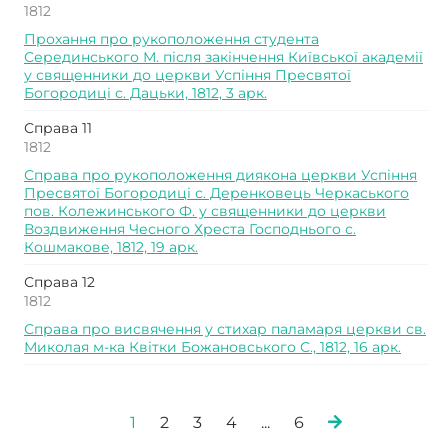
1812
Прохання про рукоположення студента
Серединського М. після закінчення Київської академії
у священники до церкви Успіння Пресвятої
Богородиці с. Дацьки, 1812, 3 арк.
Справа 11
1812
Справа про рукоположення диякона церкви Успіння
Пресвятої Богородиці с. Деренковець Черкаського
пов. Колежинського Ф. у священники до церкви
Воздвиження Чесного Хреста Господнього с.
Кошмакове, 1812, 19 арк.
Справа 12
1812
Справа про висвячення у стихар паламаря церкви св.
Миколая м-ка Квітки Божановського С., 1812, 16 арк.
1
2
3
4
...
6