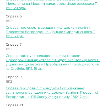
Миколая м-ка Медвин паламарем Шмигельським Т.,
1812, 20 арк.
Справа 6
1812
Справа про смерть священника церкви Успіння
Пресвятої Богородиці с. Дацьки Сирединського Т.,
1812, 3 арк.
Справа 7
1812
Справа про рукоположення дячка церкви
Преображення Христова с. Сидорівка Левицького С.
у диякони до церкви Преображення Господнього м-
ка Стеблів, 1812, 19 арк.
Справа 9
1812
Справа про дозвіл проводити богослужіння
звільненому священнику церкви Успіння Пресвятої
Богородиці с. Пії Якову Жахуновичу, 1812, 7 арк.
Справа 10