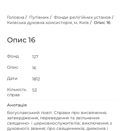
Головна
/
Путівник
/
Фонди релігійних установ
/
Київська духовна консисторія, м. Київ
/
Опис 16
Опис 16
Фонд
127
Опис
16
Дати
1812
Кількість
53
справ
Анотація
Богуславський повіт. Справи про висвячення,
затвердження, переведення та звільнення
священно- і церковнослужителів; виключення з
духовного звання; про священників, дияконів і