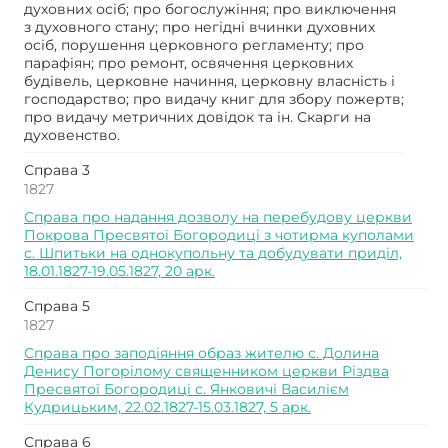
духовних осіб; про богослужіння; про виключення
з духовного стану; про негідні вчинки духовних
осіб, порушення церковного регламенту; про
парафіян; про ремонт, освячення церковних
будівель, церковне начиння, церковну власність і
господарство; про видачу книг для збору пожертв;
про видачу метричних довідок та ін. Скарги на
духовенство.
Справа 3
1827
Справа про надання дозволу на перебудову церкви
Покрова Пресвятої Богородиці з чотирма куполами
с. Шпитьки на однокупольну та добудувати приділ,
18.01.1827-19.05.1827, 20 арк.
Справа 5
1827
Справа про заподіяння образ жителю с. Долина
Денису Погорілому священником церкви Різдва
Пресвятої Богородиці с. Янковичі Василієм
Кудрицьким, 22.02.1827-15.03.1827, 5 арк.
Справа 6