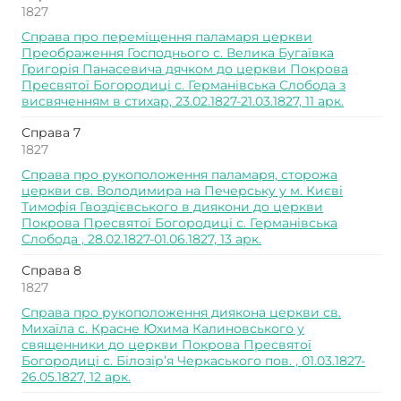
1827
Справа про переміщення паламаря церкви
Преображення Господнього с. Велика Бугаївка
Григорія Панасевича дячком до церкви Покрова
Пресвятої Богородиці с. Германівська Слобода з
висвяченням в стихар, 23.02.1827-21.03.1827, 11 арк.
Справа 7
1827
Справа про рукоположення паламаря, сторожа
церкви св. Володимира на Печерську у м. Києві
Тимофія Гвоздієвського в диякони до церкви
Покрова Пресвятої Богородиці с. Германівська
Слобода , 28.02.1827-01.06.1827, 13 арк.
Справа 8
1827
Справа про рукоположення диякона церкви св.
Михаїла с. Красне Юхима Калиновського у
священники до церкви Покрова Пресвятої
Богородиці с. Білозір’я Черкаського пов. , 01.03.1827-
26.05.1827, 12 арк.