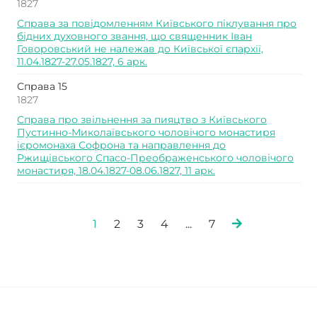
1827
Справа за повідомленням Київського піклування про
бідних духовного звання, що священник Іван
Говоровський не належав до Київської єпархії,
11.04.1827-27.05.1827, 6 арк.
Справа 15
1827
Справа про звільнення за пияцтво з Київського
Пустинно-Миколаївського чоловічого монастиря
ієромонаха Софрона та направлення до
Ржищівського Спасо-Преображенського чоловічого
монастиря, 18.04.1827-08.06.1827, 11 арк.
1
2
3
4
...
7