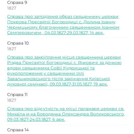
Справа 9
1827
Справа про заподіяння образ священнику церкви
Покрова Пресвятої Богородиці с. Долина Іоанну
Черницькому благочинним священником Іоанном
Семперовичем , 04.03.1827-29.03.1827, 14 арк.
Справа 10
1827
Справа про закріплення місця священника церкви
Різдва Пресвятої Богородиці с. Янковичі за дочкою
вдови священника Софії Кудрицької та
рукоположення у священники Іллі
Завальниковського після закінчення Київської
духовної семінарії, 09.03.1827-31.05.1827, 19 арк.
Справа 11
1827
Справа про відсутність на місці паламаря церкви св.
Михаїла м-ка Бородянка Олександра Воликовського,
09.03.1827-24.03.1827, 6 арк.
Справа 14