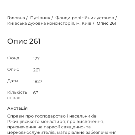
Головна
/
Путівник
/
Фонди релігійних установ
/
Київська духовна консисторія, м. Київ
/
Опис 261
Опис 261
Фонд
127
Опис
261
Дати
1827
Кількість
63
справ
Анотація
Справи про господарство і насельників
Ржищівського монастиря; про висвячення,
призначення на парафії священно- та
церковнослужителів, матеріальне забезпечення