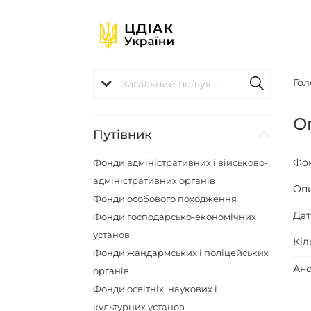
Гол
О
Путівник
Фо
Фонди адміністративних і військово-
адміністративних органів
Оп
Фонди особового походження
Да
Фонди господарсько-економічних
установ
Кіл
Фонди жандармських і поліцейських
Ано
органів
Фонди освітніх, наукових і
культурних установ