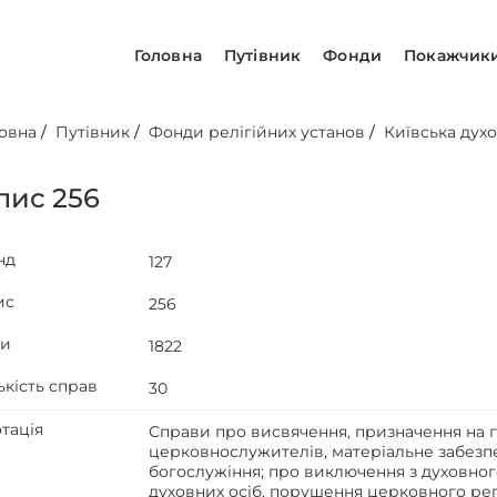
Головна
Путівник
Фонди
Покажчик
овна
/
Путівник
/
Фонди релігійних установ
/
Київська духо
пис 256
нд
127
ис
256
ти
1822
ькість справ
30
тація
Справи про висвячення, призначення на п
церковнослужителів, матеріальне забезпе
богослужіння; про виключення з духовного
духовних осіб, порушення церковного рег