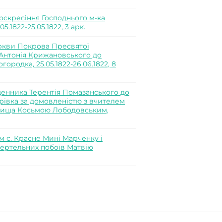
скресіння Господнього м-ка
.1822-25.05.1822, 3 арк.
ркви Покрова Пресвятої
 Антонія Крижановського до
ородка, 25.05.1822-26.06.1822, 8
енника Терентія Помазанського до
івка за домовленістю з вчителем
илища Косьмою Лободовським,
 с. Красне Мині Марченку і
ертельних побоїв Матвію