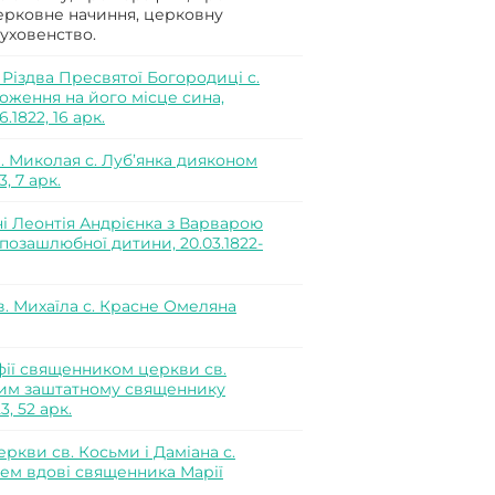
церковне начиння, церковну
духовенство.
Різдва Пресвятої Богородиці с.
оження на його місце сина,
.1822, 16 арк.
в. Миколая с. Луб’янка дияконом
, 7 арк.
і Леонтія Андрієнка з Варварою
озашлюбної дитини, 20.03.1822-
. Михаїла с. Красне Омеляна
фії священником церкви св.
ким заштатному священнику
3, 52 арк.
ркви св. Косьми і Даміана с.
ем вдові священника Марії