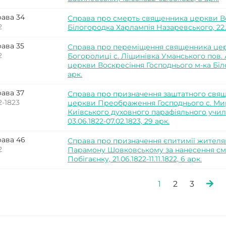
ава 34
Справа про смерть священника церкви Во
2
Білогородка Харлампія Назаревського, 22.05
ава 35
Справа про переміщення священника це
2
Богоролиці с. Ліщинівка Уманського пов.
церкви Воскресіння Господнього м-ка Білог
арк.
ава 37
Справа про призначення заштатного свящ
2-1823
церкви Преображення Господнього с. Мир
Київського духовного парафіяльного уч
03.06.1822-07.02.1823, 29 арк.
ава 46
Справа про призначення єпитимії жителям
2
Парамону Шовковському за нанесення см
Побігаєнку, 21.06.1822-11.11.1822, 6 арк.
1
2
3