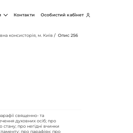
и
Контакти
Особистий кабінет
вна консисторія, м. Київ
/
Опис 256
арафії священно- та
чення духовних осіб; про
 стану; про негідні вчинки
ламенту; про парафіян; про