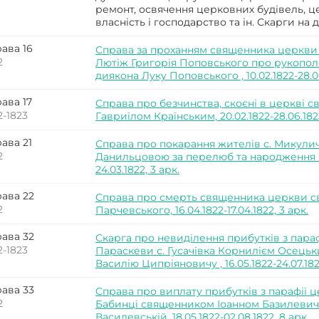
ремонт, освячення церковних будівель, 
власність і господарство та ін. Скарги на 
ава 16
Справа за проханням священника церкви 
2
Лютіж Григорія Поповського про рукопол
диякона Луку Поповського , 10.02.1822-28.06
ава 17
Справа про безчинства, скоєні в церкві с
2-1823
Гавриїлом Країнським, 20.02.1822-28.06.1823
ава 21
Справа про покарання жителів с. Микулич
2
Данильцовою за перелюб та народження п
24.03.1822, 3 арк.
ава 22
Справа про смерть священника церкви св
2
Парчевського, 16.04.1822-17.04.1822, 3 арк.
ава 32
Скарга про невиділення прибутків з пара
2-1823
Параскеви с. Гусачівка Корнилієм Осець
Василію Ципріяновичу , 16.05.1822-24.07.182
ава 33
Справа про виплату прибутків з парафії це
2
Бабинці священником Іоанном Базилевич
Василевській, 18.05.1822-02.08.1822, 8 арк.