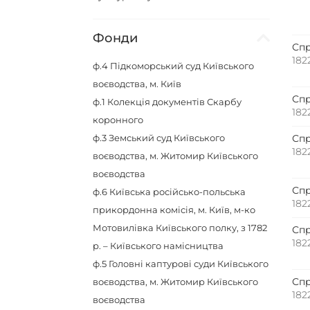
Фонди
Спр
182
ф.4
Підкоморський суд Київського
воєводства, м. Київ
Спр
ф.1
Колекція документів Скарбу
182
коронного
ф.3
Земський суд Київського
Спр
182
воєводства, м. Житомир Київського
воєводства
Спр
ф.6
Київська російсько-польська
182
прикордонна комісія, м. Київ, м-ко
Мотовилівка Київського полку, з 1782
Спр
182
р. – Київського намісництва
ф.5
Головні каптурові суди Київського
Спр
воєводства, м. Житомир Київського
182
воєводства