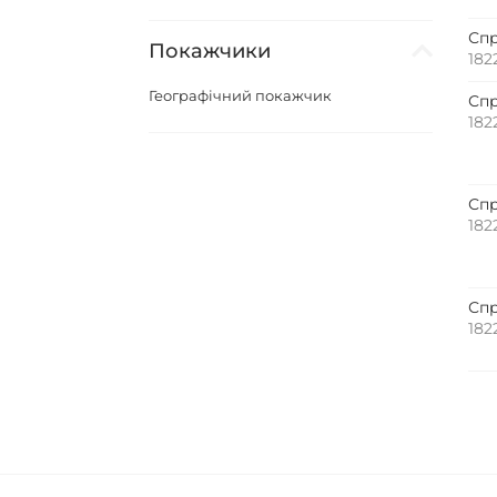
Спр
Покажчики
182
Географічний покажчик
Спр
182
Спр
182
Спр
182