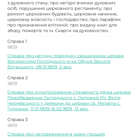
з духовного стану; про негідні вчинки духовних
осіб, порушення церковного регламенту; про
ремонт церковних будівель, церковне начиння,
церковну власність і господарство; про парафіян;
про призначення епітимій; про видачу книг для
збору пожертв та ін. Скарги на духовенство.
Справа 1
1809
Справа про негідну поведінку священника церкви
Воскресіння Господнього м-ка Обухів Василя
Богацького, 08.01.1809, 2 арк.
Справа 2
1809
Справа про рукоположення стихарного дячка церкви
Преображення Господнього с. Липовий Ріг Фотія
Чернявського у диякони до церкви св. Михаїла с.
Гуляники, 11.01.1809-16.02.1809, 13 арк.
Справа 3
1809
Справа про неповернення в казну грошей