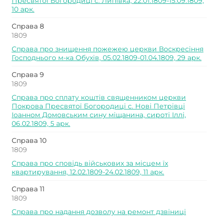
Пресвятої Богородиці с. Липівка, 22.01.1809-15.09.1809,
10 арк.
Справа 8
1809
Справа про знищення пожежею церкви Воскресіння
Господнього м-ка Обухів, 05.02.1809-01.04.1809, 29 арк.
Справа 9
1809
Справа про сплату коштів священником церкви
Покрова Пресвятої Богородиці с. Нові Петрівці
Іоанном Домовським сину міщанина, сироті Іллі,
06.02.1809, 5 арк.
Справа 10
1809
Справа про сповідь військових за місцем їх
квартирування, 12.02.1809-24.02.1809, 11 арк.
Справа 11
1809
Справа про надання дозволу на ремонт дзвіниці