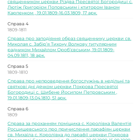
священником церкви Різдва Пресвятої Богородиці с.
Лютіж Григорієм Поповським і ктитором Іваном
Карпенком , 19.01.1809-16.03.1809, 17 арк.
Справа 4
1809-1811
Справа про заподіяння образ священнику церкви св.
Миколая с. Забір’я Тихону Волкову титулярним
радником Михайлом Ороб’євським, 19.01.1809-
04.09.1811, 18 арк.
Справа 5
1809-1810
Справа про непроведення богослужінь в недільні та
святкові дні дячком церкви Покрова Пресвятої
Богородиці с. Шибене Йосипом Петровським ,
19.01.1809-13.04.1810, 51 арк.
Справа 6
1809
Справа за проханням поміщика с. Королівка Валентія
Росцишевського про причислення парафіян церкви
св. Михаїла с. Королівка до парафії церкви Покрова