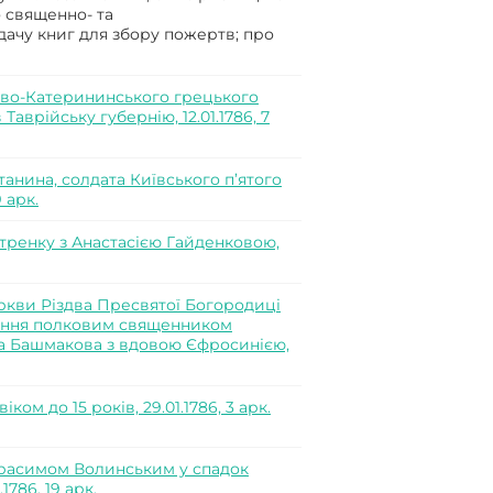
 священно- та
ачу книг для збору пожертв; про
єво-Катерининського грецького
аврійську губернію, 12.01.1786, 7
анина, солдата Київського п’ятого
 арк.
тренку з Анастасією Гайденковою,
кви Різдва Пресвятої Богородиці
чання полковим священником
а Башмакова з вдовою Єфросинією,
ом до 15 років, 29.01.1786, 3 арк.
расимом Волинським у спадок
1786, 19 арк.