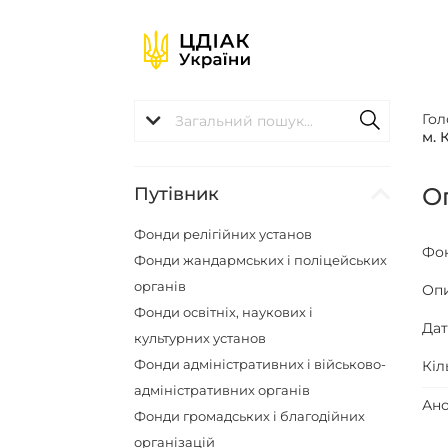
Гол
м. 
О
Путівник
Фонди релігійних установ
Фо
Фонди жандармських і поліцейських
органів
Оп
Фонди освітніх, наукових і
Да
культурних установ
Фонди адміністративних і військово-
Кіл
адміністративних органів
Ано
Фонди громадських і благодійних
організацій