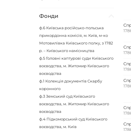
Фонди
Спр
ф.6
Київська російсько-польська
178
прикордонна комісія, м. Київ, м-ко
Мотовилівка Київського полку, з 1782
Спр
р. – Київського намісництва
178
ф.5
Головні каптурові суди Київського
Спр
воєводства, м. Житомир Київського
178
воєводства
Спр
ф.1
Колекція документів Скарбу
178
коронного
ф.3
Земський суд Київського
воєводства, м. Житомир Київського
Спр
воєводства
178
ф.4
Підкоморський суд Київського
Спр
воєводства, м. Київ
178