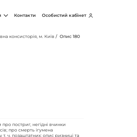
и
Контакти
Особистий кабінет
вна консисторія, м. Київ
/
Опис 180
 про постриг, негідні вчинки
сів; про смерть ігумена
 т. ч. позаштатних; опис ризниці та