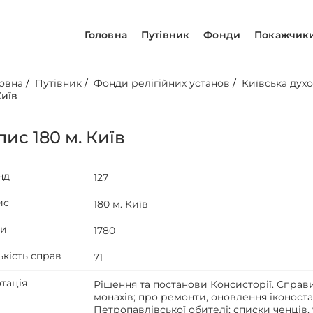
Головна
Путівник
Фонди
Покажчик
овна
/
Путівник
/
Фонди релігійних установ
/
Київська духо
Київ
пис 180 м. Київ
нд
127
ис
180 м. Київ
ти
1780
ькість справ
71
тація
Рішення та постанови Консисторії. Справи
монахів; про ремонти, оновлення іконоста
Петропавлівської обителі; списки ченців, у