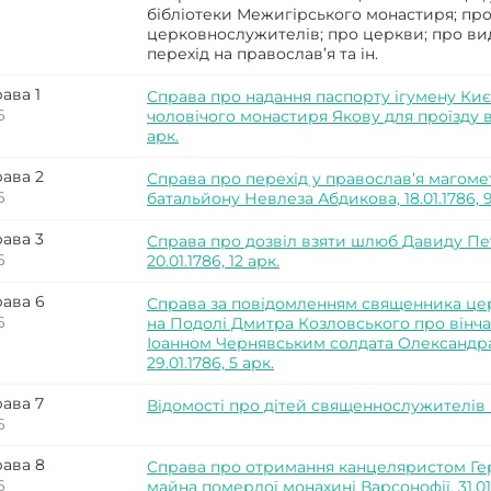
бібліотеки Межигірського монастиря; про
церковнослужителів; про церкви; про вид
перехід на православ’я та ін.
ава 1
Справа про надання паспорту ігумену Ки
6
чоловічого монастиря Якову для проїзду в Т
арк.
ава 2
Справа про перехід у православ’я магомет
6
батальйону Невлеза Абдикова, 18.01.1786, 9
ава 3
Справа про дозвіл взяти шлюб Давиду Пе
6
20.01.1786, 12 арк.
ава 6
Справа за повідомленням священника цер
6
на Подолі Дмитра Козловського про він
Іоанном Чернявським солдата Олександр
29.01.1786, 5 арк.
ава 7
Відомості про дітей священнослужителів вік
6
ава 8
Справа про отримання канцеляристом Ге
6
майна померлої монахині Варсонофії, 31.01.