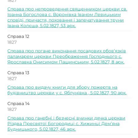
1827
Справа про непроведення священником церкви св.
Іоанна Богослова с. Воронівка Іваном Левицьким
сповіді, причастя, поховання і запечатування труни
Івана Колєша, 5.02.1827, 53 арк.
Справа 12
1827
Справа про погане виконання посадових обов’язків
паламарем церкви Преображення Господнього с.
Ярославка Онисимом Пащинським, 5.02.1827, 8 арк.
Справа 13
1827
Справа про видачу книги для збору пожертв на
будівництво церкви у с. Яблунівка , 5.02.1827, 90 арк.
Справа 14
1827
Справа про ганебні і безчесні вчинки дячка церкви
Різдва Пресвятої Богородиці с. Хижинці Дем’яна
Будницького, 5.02.1827, 46 арк.