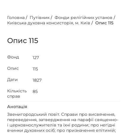
Головна
/
Путівник
/
Фонди релігійних установ
/
Київська духовна консисторія, м. Київ
/
Опис 115
Опис 115
Фонд
127
Опис
115
Дати
1827
Кількість
85
справ
Анотація
Звенигородський повіт. Справи про висвячення,
переведення, затвердження на парафії священно-
і церковнослужителів та їхні родини; про негідні
вчинки духовних осіб; про призначення епітимій;