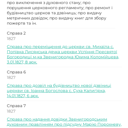
про виключення з духовного стану; про
порушення церковного регламенту; про ремонт і
будівництво церков та дзвіниць; про видачу
метричних довідок; про видачу книг для збору
пожертв та ін.
Справа 2
1827
Справа про переміщення до церкви св. Михаїла с.
Попівка Лисянська дячка церкви Успіння Пресвятої
Богородиці м-ка Звенигородка Юхима Коломійцева,
3.01.1827, 8 арк.
Справа 6
1827
Справа про дозвіл на будівництво нової дзвіниці
церкви св. Іоанна Богослова с. Суха Калигірка,
14.01.1827, 6 арк.
Справа 7
1827
Справа про надання довідки Звенигородським
духовним правлінням про підсудну Марію Порохневу,