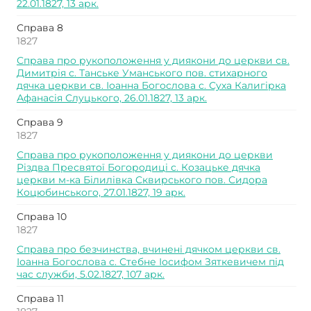
22.01.1827, 13 арк.
Справа 8
1827
Справа про рукоположення у диякони до церкви св.
Димитрія с. Танське Уманського пов. стихарного
дячка церкви св. Іоанна Богослова с. Суха Калигірка
Афанасія Слуцького, 26.01.1827, 13 арк.
Справа 9
1827
Справа про рукоположення у диякони до церкви
Різдва Пресвятої Богородиці с. Козацьке дячка
церкви м-ка Білилівка Сквирського пов. Сидора
Коцюбинського, 27.01.1827, 19 арк.
Справа 10
1827
Справа про безчинства, вчинені дячком церкви св.
Іоанна Богослова с. Стебне Іосифом Зяткевичем під
час служби, 5.02.1827, 107 арк.
Справа 11