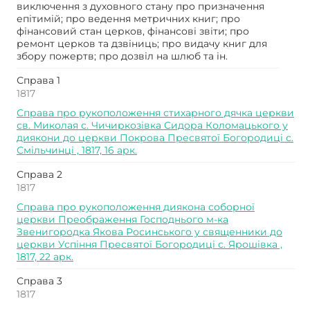
виключення з духовного стану про призначення
епітимій; про ведення метричних книг; про
фінансовий стан церков, фінансові звіти; про
ремонт церков та дзвіниць; про видачу книг для
збору пожертв; про дозвіл на шлюб та ін.
Справа 1
1817
Справа про рукоположення стихарного дячка церкви
св. Миколая с. Чичиркозівка Сидора Коломацького у
диякони до церкви Покрова Пресвятої Богородиці с.
Смільчинці , 1817, 16 арк.
Справа 2
1817
Справа про рукоположення диякона соборної
церкви Преображення Господнього м-ка
Звенигородка Якова Росинського у священники до
церкви Успіння Пресвятої Богородиці с. Ярошівка ,
1817, 22 арк.
Справа 3
1817