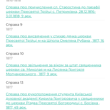
1816-1818
Справа про причислення сл. Старостина до парафії
церкви Пресвятої Трійці с. Петриківка, 28.12.1816-
3.01.1818, 9 арк.
Справа 9
1817
Справа про висвячення у стихар дячка церкви
Пресвятої Трійці м-ка Шпола Омеляна Рубана , 1817, 16
арк.
Справа 10
1817
Справа про звільнення за віком за штат священника
церкви св. Миколая м-ка Лисянка Григорія
Молчановського , 1817, 9 арк.
Справа 13
1817
Справа про рукоположення студента Київської
духовної академії Кирила Григоровича у священники
до церкви Різдва Пресвятої Богородиці с. Босівка ,
1817, 49 арк.