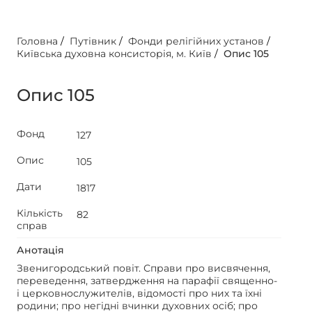
Головна
/
Путівник
/
Фонди релігійних установ
/
Київська духовна консисторія, м. Київ
/
Опис 105
Опис 105
Фонд
127
Опис
105
Дати
1817
Кількість
82
справ
Анотація
Звенигородський повіт. Справи про висвячення,
переведення, затвердження на парафії священно-
і церковнослужителів, відомості про них та їхні
родини; про негідні вчинки духовних осіб; про