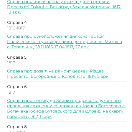
Справа про висвячення у стихар дячка церкви
Пресвятої Трійці с. Виноград Захарія Матевича, 1817,
18 арк.
Справа 4
1816-1817
Справа про рукоположення диякона Тарасія
Пальчевського у священники до церкви св. Михаїла
с. Топильна , 28.11.1816-13.04.1817, 27 арк.
Справа 5
1817
Справа про дозвіл на ремонт церкви Різдва
Пресвятої Богородиці с. Колодисте, 1817, 5 арк.
Справа 6
1817
Справа про неявку до Звенигородського духовного
правління священника церкви св. Іоанна Богослова с.
Богачівка Іосифа Бутовського для відповіді на скаргу
парафіян , 1817, 11 арк.
Справа 8